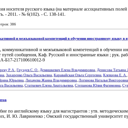
я носителя русского языка (на материале ассоциативных полей "
- 2011. - № 6(102). - С. 138-141.
отров: 386
ативной и межъязыковой компетенций в обучении иностранному языку в в
 коммуникативной и межъязыковой компетенций в обучении инос
тей сообщения, Каф. Русский и иностранные языки ; рук. работы 
АА-Б17-217100610012-9
реку Р. А.
,
Груздев С. О.
,
Демишкевич Елена Владимировна
,
Денисова Татьяна
вна
,
Захаренко Ольга Васильевна
,
Каравайская Ольга Сергеевна
,
Клевцова Е. А.
,
Ирина Юрьевна
,
Лихачева Жанна Владимировна
,
Логинова Наталья Викторовна
га Васильевна
,
Статкевич Елена Анатольевна
,
Степанова Юлия Фагимовна
,
Сув
нтов
е по английскому языку для магистрантов : утв. методическим 
гих, И. Ю. Лавриненко ; Омский государственный университет пу