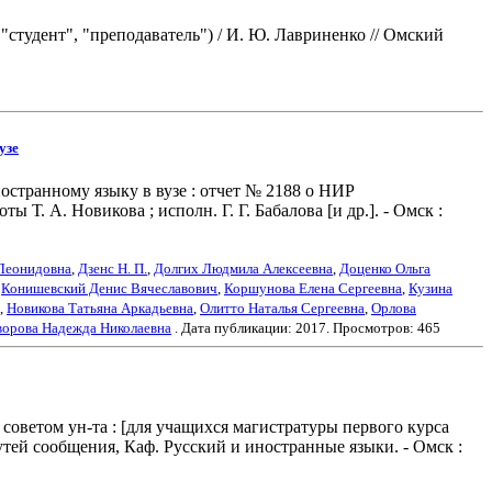
студент", "преподаватель") / И. Ю. Лавриненко // Омский
узе
транному языку в вузе : отчет № 2188 о НИР
Т. А. Новикова ; исполн. Г. Г. Бабалова [и др.]. - Омск :
 Леонидовна
,
Дзенс Н. П.
,
Долгих Людмила Алексеевна
,
Доценко Ольга
Конишевский Денис Вячеславович
,
Коршунова Елена Сергеевна
,
Кузина
,
Новикова Татьяна Аркадьевна
,
Олитто Наталья Сергеевна
,
Орлова
орова Надежда Николаевна
. Дата публикации:
2017
. Просмотров: 465
советом ун-та : [для учащихся магистратуры первого курса
тей сообщения, Каф. Русский и иностранные языки. - Омск :