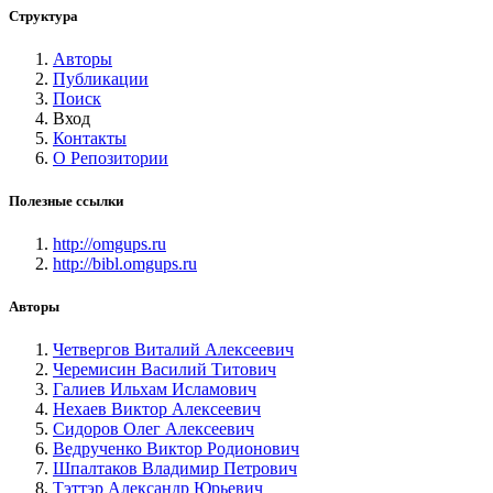
Структура
Авторы
Публикации
Поиск
Вход
Контакты
О Репозитории
Полезные ссылки
http://omgups.ru
http://bibl.omgups.ru
Авторы
Четвергов Виталий Алексеевич
Черемисин Василий Титович
Галиев Ильхам Исламович
Нехаев Виктор Алексеевич
Сидоров Олег Алексеевич
Ведрученко Виктор Родионович
Шпалтаков Владимир Петрович
Тэттэр Александр Юрьевич