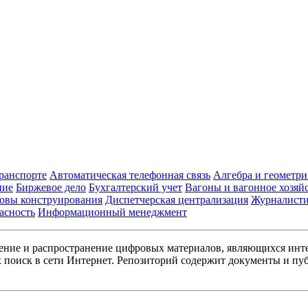
транспорте
Автоматическая телефонная связь
Алгебра и геометри
ние
Биржевое дело
Бухгалтерский учет
Вагоны и вагонное хозяй
овы конструирования
Диспетчерская централизация
Журналист
асность
Информационный менеджмент
ние и распространение цифровых материалов, являющихся инт
поиск в сети Интернет. Репозиторий содержит документы и пуб