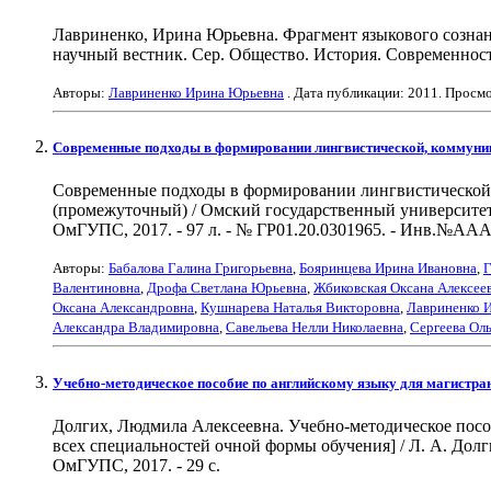
Лавриненко, Ирина Юрьевна. Фрагмент языкового сознани
научный вестник. Сер. Общество. История. Современность. 
Авторы:
Лавриненко Ирина Юрьевна
. Дата публикации:
2011
. Просм
Современные подходы в формировании лингвистической, коммуник
Современные подходы в формировании лингвистической,
(промежуточный) / Омский государственный университет пу
ОмГУПС, 2017. - 97 л. - № ГР01.20.0301965. - Инв.№АА
Авторы:
Бабалова Галина Григорьевна
,
Бояринцева Ирина Ивановна
,
Г
Валентиновна
,
Дрофа Светлана Юрьевна
,
Жбиковская Оксана Алексее
Оксана Александровна
,
Кушнарева Наталья Викторовна
,
Лавриненко 
Александра Владимировна
,
Савельева Нелли Николаевна
,
Сергеева Оль
Учебно-методическое пособие по английскому языку для магистра
Долгих, Людмила Алексеевна. Учебно-методическое пособи
всех специальностей очной формы обучения] / Л. А. Дол
ОмГУПС, 2017. - 29 с.