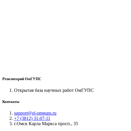
Репозиторий ОмГУПС
Открытая база научных работ ОмГУПС
Контакты
support@el-omgups.ru
+7 (3812) 31-07-11
г.Омск Карла Маркса просп., 35