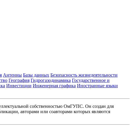
я
Антенны
Базы данных
Безопасность жизнедеятельности
ство
География
Гидрогазодинамика
Государственное и
ика
Инвестиции
Инженерная графика
Иностранные языки
еллектуальной собственностью ОмГУПС. Он создан для
ликации, авторами или соавторами которых являются