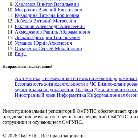
Харламов Виктор Васильевич
Митрохин Валерий Евгеньевич
Кувалдина Татьяна Борисовна
Лебедев Виталий Матвеевич
Бакланов Александр Алексеевич
Ахмеджанов Равиль Абдраманович
Левкин Григорий Григорьевич
Усманов Юрий Ахкемович
Овчаренко Сергей Михайлович
Ещё...
Направление исследований
Автоматика, телемеханика и связь на железнодорожном 
Безопасность жизнедеятельности в ЧС
Бизнес-планирова
муниципальное управление
Графика
Детали машин и осн
Иностранный язык
Информатика
Информационная безоп
Институциональный репозиторий ОмГУПС обеспечивает хране
продвижения результатов научных исследований ОмГУПС и их 
сотрудники и обучающиеся ОмГУПС.
©
2026
ОмГУПС
, Все права защищены