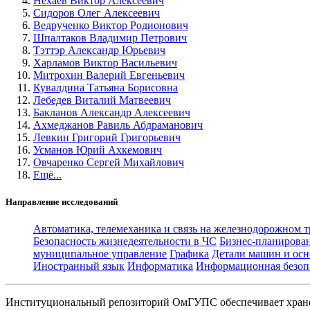
Нехаев Виктор Алексеевич
Сидоров Олег Алексеевич
Ведрученко Виктор Родионович
Шпалтаков Владимир Петрович
Тэттэр Александр Юрьевич
Харламов Виктор Васильевич
Митрохин Валерий Евгеньевич
Кувалдина Татьяна Борисовна
Лебедев Виталий Матвеевич
Бакланов Александр Алексеевич
Ахмеджанов Равиль Абдраманович
Левкин Григорий Григорьевич
Усманов Юрий Ахкемович
Овчаренко Сергей Михайлович
Ещё...
Направление исследований
Автоматика, телемеханика и связь на железнодорожном 
Безопасность жизнедеятельности в ЧС
Бизнес-планирова
муниципальное управление
Графика
Детали машин и осн
Иностранный язык
Информатика
Информационная безоп
Институциональный репозиторий ОмГУПС обеспечивает хране