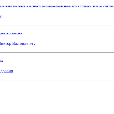
 порядка проверки целостности тормозной магистрали перед отправлением на участок
ч
.
движного состава
Виктор Васильевич
.
ти
ндрович
.