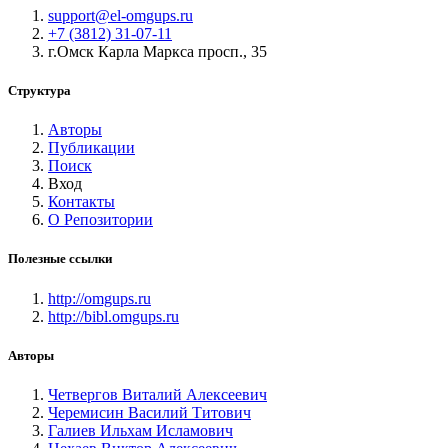
support@el-omgups.ru
+7 (3812) 31-07-11
г.Омск Карла Маркса просп., 35
Структура
Авторы
Публикации
Поиск
Вход
Контакты
О Репозитории
Полезные ссылки
http://omgups.ru
http://bibl.omgups.ru
Авторы
Четвергов Виталий Алексеевич
Черемисин Василий Титович
Галиев Ильхам Исламович