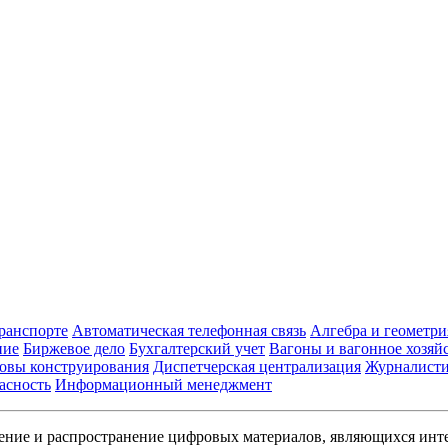
транспорте
Автоматическая телефонная связь
Алгебра и геометри
ние
Биржевое дело
Бухгалтерский учет
Вагоны и вагонное хозяй
овы конструирования
Диспетчерская централизация
Журналист
асность
Информационный менеджмент
ние и распространение цифровых материалов, являющихся инт