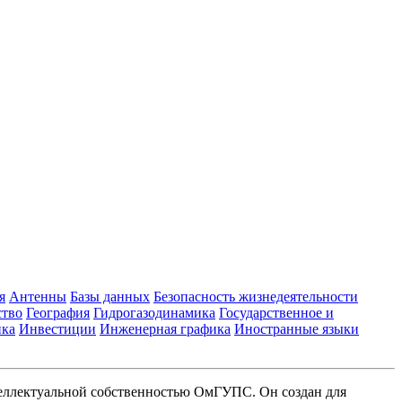
я
Антенны
Базы данных
Безопасность жизнедеятельности
ство
География
Гидрогазодинамика
Государственное и
ика
Инвестиции
Инженерная графика
Иностранные языки
еллектуальной собственностью ОмГУПС. Он создан для