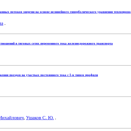
анных потоков энергии на основе нелинейного гиперболического уравнения теплопрово
на
.
тношений в тяговых сетях переменного тока железнодорожного транспорта
ения поездов на участках постоянного тока с I-м типом профиля
Михайлович
,
Ушаков С. Ю.
.