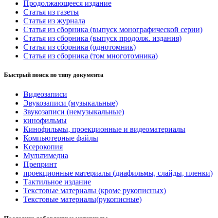
Продолжающееся издание
Статья из газеты
Статья из журнала
Статья из сборника (выпуск монографической серии)
Статья из сборника (выпуск продолж. издания)
Статья из сборника (однотомник)
Статья из сборника (том многотомника)
Быстрый поиск по типу документа
Видеозаписи
Эвукозаписи (музыкальные)
Звукозаписи (немузыкальные)
кинофильмы
Кинофильмы, проекционные и видеоматериалы
Компьютерные файлы
Ксерокопия
Мультимедиа
Препринт
проекционные материалы (диафильмы, слайды, пленки)
Тактильное издание
Текстовые материалы (кроме рукописных)
Текстовые материалы(рукописные)