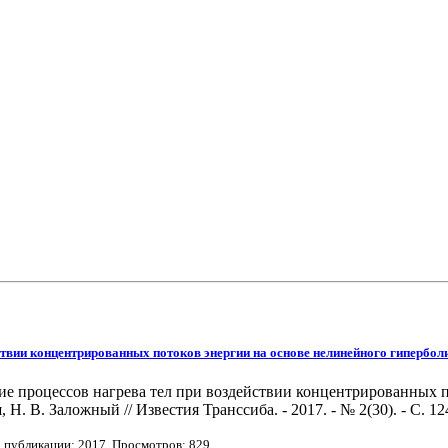
ствии концентрированных потоков энергии на основе нелинейного гипербол
ие процессов нагрева тел при воздействии концентрированных 
Н. В. Заложный // Известия Транссиба. - 2017. - № 2(30). - С. 12
а публикации:
2017
. Просмотров: 829