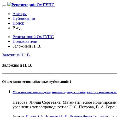
Репозиторий ОмГУПС
Авторы
Публикации
Поиск
Вход
Репозиторий ОмГУПС
Пользователи
Заложный Н. В.
Заложный Н. В.
Заложный Н. В.
Общее количество найденных публикаций:
1
Математическое моделирование процессов нагрева тел при воздей
Петрова, Лилия Сергеевна. Математическое моделирован
уравнения теплопроводности / Л. С. Петрова, В. А. Горош, 
Авторы:
Горош В. А.
,
Заложный Н. В.
,
Петрова Лилия Сергеевна
. Дат