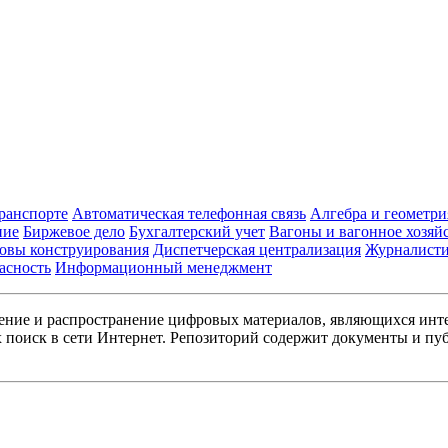
транспорте
Автоматическая телефонная связь
Алгебра и геометри
ние
Биржевое дело
Бухгалтерский учет
Вагоны и вагонное хозяй
овы конструирования
Диспетчерская централизация
Журналист
асность
Информационный менеджмент
ние и распространение цифровых материалов, являющихся инт
поиск в сети Интернет. Репозиторий содержит документы и пуб