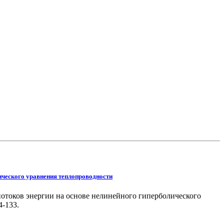
ического уравнения теплопроводности
потоков энергии на основе нелинейного гиперболического
4-133.