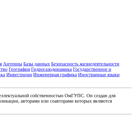
я
Антенны
Базы данных
Безопасность жизнедеятельности
ство
География
Гидрогазодинамика
Государственное и
ика
Инвестиции
Инженерная графика
Иностранные языки
еллектуальной собственностью ОмГУПС. Он создан для
ликации, авторами или соавторами которых являются