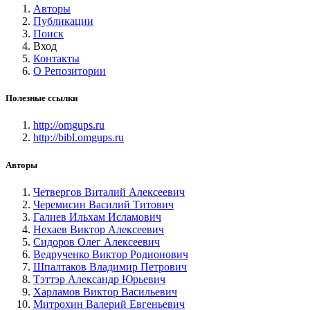
Авторы
Публикации
Поиск
Вход
Контакты
О Репозитории
Полезные ссылки
http://omgups.ru
http://bibl.omgups.ru
Авторы
Четвергов Виталий Алексеевич
Черемисин Василий Титович
Галиев Ильхам Исламович
Нехаев Виктор Алексеевич
Сидоров Олег Алексеевич
Ведрученко Виктор Родионович
Шпалтаков Владимир Петрович
Тэттэр Александр Юрьевич
Харламов Виктор Васильевич
Митрохин Валерий Евгеньевич