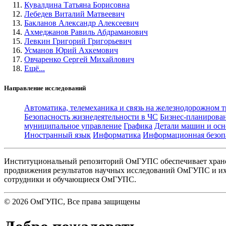
Кувалдина Татьяна Борисовна
Лебедев Виталий Матвеевич
Бакланов Александр Алексеевич
Ахмеджанов Равиль Абдраманович
Левкин Григорий Григорьевич
Усманов Юрий Ахкемович
Овчаренко Сергей Михайлович
Ещё...
Направление исследований
Автоматика, телемеханика и связь на железнодорожном 
Безопасность жизнедеятельности в ЧС
Бизнес-планирова
муниципальное управление
Графика
Детали машин и осн
Иностранный язык
Информатика
Информационная безоп
Институциональный репозиторий ОмГУПС обеспечивает хране
продвижения результатов научных исследований ОмГУПС и их 
сотрудники и обучающиеся ОмГУПС.
©
2026
ОмГУПС
, Все права защищены