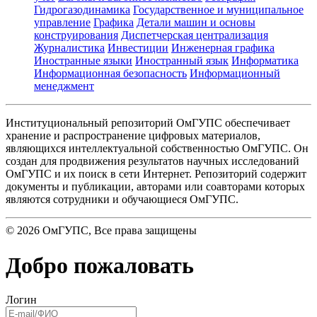
Гидрогазодинамика
Государственное и муниципальное
управление
Графика
Детали машин и основы
конструирования
Диспетчерская централизация
Журналистика
Инвестиции
Инженерная графика
Иностранные языки
Иностранный язык
Информатика
Информационная безопасность
Информационный
менеджмент
Институциональный репозиторий ОмГУПС обеспечивает
хранение и распространение цифровых материалов,
являющихся интеллектуальной собственностью ОмГУПС. Он
создан для продвижения результатов научных исследований
ОмГУПС и их поиск в сети Интернет. Репозиторий содержит
документы и публикации, авторами или соавторами которых
являются сотрудники и обучающиеся ОмГУПС.
©
2026
ОмГУПС
, Все права защищены
Добро пожаловать
Логин