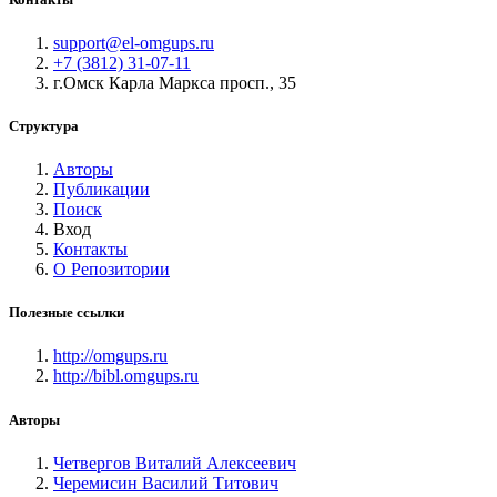
support@el-omgups.ru
+7 (3812) 31-07-11
г.Омск Карла Маркса просп., 35
Структура
Авторы
Публикации
Поиск
Вход
Контакты
О Репозитории
Полезные ссылки
http://omgups.ru
http://bibl.omgups.ru
Авторы
Четвергов Виталий Алексеевич
Черемисин Василий Титович