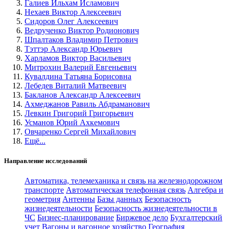
Галиев Ильхам Исламович
Нехаев Виктор Алексеевич
Сидоров Олег Алексеевич
Ведрученко Виктор Родионович
Шпалтаков Владимир Петрович
Тэттэр Александр Юрьевич
Харламов Виктор Васильевич
Митрохин Валерий Евгеньевич
Кувалдина Татьяна Борисовна
Лебедев Виталий Матвеевич
Бакланов Александр Алексеевич
Ахмеджанов Равиль Абдраманович
Левкин Григорий Григорьевич
Усманов Юрий Ахкемович
Овчаренко Сергей Михайлович
Ещё...
Направление исследований
Автоматика, телемеханика и связь на железнодорожном
транспорте
Автоматическая телефонная связь
Алгебра и
геометрия
Антенны
Базы данных
Безопасность
жизнедеятельности
Безопасность жизнедеятельности в
ЧС
Бизнес-планирование
Биржевое дело
Бухгалтерский
учет
Вагоны и вагонное хозяйство
География