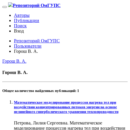
Репозиторий ОмГУПС
Авторы
Публикации
Поиск
Вход
Репозиторий ОмГУПС
Пользователи
Горош В. А.
Горош В. А.
Горош В. А.
Общее количество найденных публикаций:
1
Математическое моделирование процессов нагрева тел при
воздействии концентрированных потоков энергии на основе
нелинейного гиперболического уравнения теплопроводности
Петрова, Лилия Сергеевна. Математическое
моделирование процессов нагрева тел при воздействии