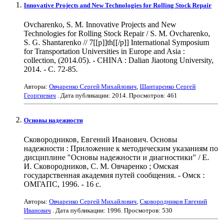
Innovative Projects and New Technologies for Rolling Stock Repair
Ovcharenko, S. M. Innovative Projects and New
Technologies for Rolling Stock Repair / S. M. Ovcharenko,
S. G. Shantarenko // 7[[p]]th[[/p]] International Symposium
for Transportation Universities in Europe and Asia :
collection, (2014.05). - CHINA : Dalian Jiaotong University,
2014. - С. 72-85.
Авторы:
Овчаренко Сергей Михайлович
,
Шантаренко Сергей
Георгиевич
. Дата публикации:
2014
. Просмотров: 461
Основы надежности
Сковородников, Евгений Иванович. Основы
надежности : Приложение к методическим указаниям по
дисциплине "Основы надежности и диагностики" / Е.
И. Сковородников, С. М. Овчаренко ; Омская
государственная академия путей сообщения. - Омск :
ОМГАПС, 1996. - 16 с.
Авторы:
Овчаренко Сергей Михайлович
,
Сковородников Евгений
Иванович
. Дата публикации:
1996
. Просмотров: 530