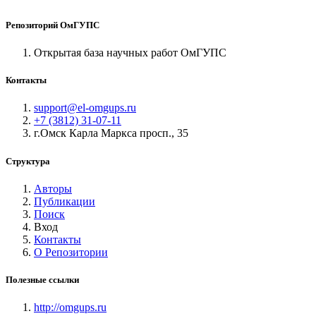
Репозиторий ОмГУПС
Открытая база научных работ ОмГУПС
Контакты
support@el-omgups.ru
+7 (3812) 31-07-11
г.Омск Карла Маркса просп., 35
Структура
Авторы
Публикации
Поиск
Вход
Контакты
О Репозитории
Полезные ссылки
http://omgups.ru