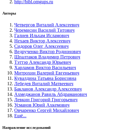
http://bibl.omgups.ru
Авторы
Четвергов Виталий Алексеевич
Черемисин Василий Титович
Галиев Ильхам Исламович
Нехаев Виктор Алексеевич
Сидоров Олег Алексеевич
Ведрученко Виктор Родионович
Шпалтаков Владимир Петрович
Тэттэр Александр Юрьевич
Харламов Виктор Васильевич
Митрохин Валерий Евгеньевич
Кувалдина Татьяна Борисовна
Лебедев Виталий Матвеевич
Бакланов Александр Алексеевич
Ахмеджанов Равиль Абдраманович
Левкин Григорий Григорьевич
Усманов Юрий Ахкемович
Овчаренко Сергей Михайлович
Ещё...
Направление исследований