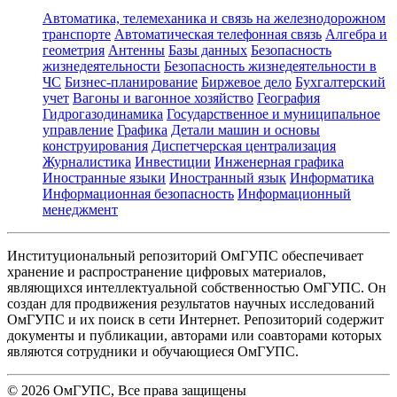
Автоматика, телемеханика и связь на железнодорожном
транспорте
Автоматическая телефонная связь
Алгебра и
геометрия
Антенны
Базы данных
Безопасность
жизнедеятельности
Безопасность жизнедеятельности в
ЧС
Бизнес-планирование
Биржевое дело
Бухгалтерский
учет
Вагоны и вагонное хозяйство
География
Гидрогазодинамика
Государственное и муниципальное
управление
Графика
Детали машин и основы
конструирования
Диспетчерская централизация
Журналистика
Инвестиции
Инженерная графика
Иностранные языки
Иностранный язык
Информатика
Информационная безопасность
Информационный
менеджмент
Институциональный репозиторий ОмГУПС обеспечивает
хранение и распространение цифровых материалов,
являющихся интеллектуальной собственностью ОмГУПС. Он
создан для продвижения результатов научных исследований
ОмГУПС и их поиск в сети Интернет. Репозиторий содержит
документы и публикации, авторами или соавторами которых
являются сотрудники и обучающиеся ОмГУПС.
©
2026
ОмГУПС
, Все права защищены