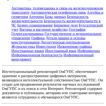
Автоматика, телемеханика и связь на железнодорожном
транспорте
Автоматическая телефонная связь
Алгебра и
геометрия
Антенны
Базы данных
Безопасность
жизнедеятельности
Безопасность жизнедеятельности в
ЧС
Бизнес-планирование
Биржевое дело
Бухгалтерский
учет
Вагоны и вагонное хозяйство
География
Гидрогазодинамика
Государственное и муниципальное
управление
Графика
Детали машин и основы
конструирования
Диспетчерская централизация
Журналистика
Инвестиции
Инженерная графика
Иностранные языки
Иностранный язык
Информатика
Информационная безопасность
Информационный
менеджмент
Институциональный репозиторий ОмГУПС обеспечивает
хранение и распространение цифровых материалов,
являющихся интеллектуальной собственностью ОмГУПС. Он
создан для продвижения результатов научных исследований
ОмГУПС и их поиск в сети Интернет. Репозиторий содержит
документы и публикации, авторами или соавторами которых
являются сотрудники и обучающиеся ОмГУПС.