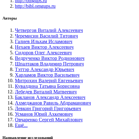
http://omgups.ru
http://bibl.omgups.ru
Авторы
Четвергов Виталий Алексеевич
Черемисин Василий Титович
Галиев Ильхам Исламович
Нехаев Виктор Алексеевич
Сидоров Олег Алексеевич
Ведрученко Виктор Родионович
Шпалтаков Владимир Петрович
Тэттэр Александр Юрьевич
Харламов Виктор Васильевич
Митрохин Валерий Евгеньевич
Кувалдина Татьяна Борисовна
Лебедев Виталий Матвеевич
Бакланов Александр Алексеевич
Ахмеджанов Равиль Абдраманович
Левкин Григорий Григорьевич
Усманов Юрий Ахкемович
Овчаренко Сергей Михайлович
Ещё...
Направление исследований