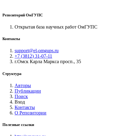
Репозиторий ОмГУПС
Открытая база научных работ ОмГУПС
Контакты
support@el-omgups.ru
+7 (3812) 31-07-11
г.Омск Карла Маркса просп., 35
Структура
Авторы
Публикации
Поиск
Вход
Контакты
О Репозитории
Полезные ссылки