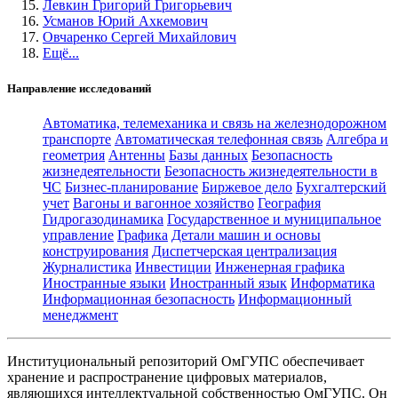
Левкин Григорий Григорьевич
Усманов Юрий Ахкемович
Овчаренко Сергей Михайлович
Ещё...
Направление исследований
Автоматика, телемеханика и связь на железнодорожном
транспорте
Автоматическая телефонная связь
Алгебра и
геометрия
Антенны
Базы данных
Безопасность
жизнедеятельности
Безопасность жизнедеятельности в
ЧС
Бизнес-планирование
Биржевое дело
Бухгалтерский
учет
Вагоны и вагонное хозяйство
География
Гидрогазодинамика
Государственное и муниципальное
управление
Графика
Детали машин и основы
конструирования
Диспетчерская централизация
Журналистика
Инвестиции
Инженерная графика
Иностранные языки
Иностранный язык
Информатика
Информационная безопасность
Информационный
менеджмент
Институциональный репозиторий ОмГУПС обеспечивает
хранение и распространение цифровых материалов,
являющихся интеллектуальной собственностью ОмГУПС. Он