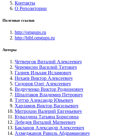
Контакты
О Репозитории
Полезные ссылки
http://omgups.ru
http://bibl.omgups.ru
Авторы
Четвергов Виталий Алексеевич
Черемисин Василий Титович
Галиев Ильхам Исламович
Нехаев Виктор Алексеевич
Сидоров Олег Алексеевич
Ведрученко Виктор Родионович
Шпалтаков Владимир Петрович
Тэттэр Александр Юрьевич
Харламов Виктор Васильевич
Митрохин Валерий Евгеньевич
Кувалдина Татьяна Борисовна
Лебедев Виталий Матвеевич
Бакланов Александр Алексеевич
Ахмеджанов Равиль Абдраманович