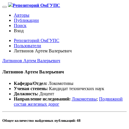
Репозиторий ОмГУПС
Авторы
Публикации
Поиск
Вход
Репозиторий ОмГУПС
Пользователи
Литвинов Артем Валерьевич
Литвинов Артем Валерьевич
Литвинов Артем Валерьевич
Кафедра/Отдел:
Локомотивы
Ученая степень:
Кандидат технических наук
Должность:
Доцент
Направление иследований:
Локомотивы
;
Подвижной
состав железных дорог
Общее количество найденных публикаций:
48