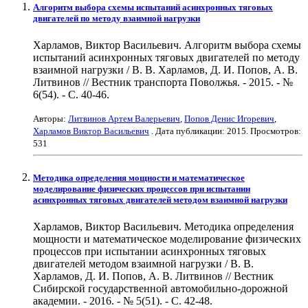
Алгоритм выбора схемы испытаний асинхронных тяговых
двигателей по методу взаимной нагрузки
Харламов, Виктор Васильевич. Алгоритм выбора схемы
испытаний асинхронных тяговых двигателей по методу
взаимной нагрузки / В. В. Харламов, Д. И. Попов, А. В.
Литвинов // Вестник транспорта Поволжья. - 2015. - №
6(54). - С. 40-46.
Авторы:
Литвинов Артем Валерьевич
,
Попов Денис Игоревич
,
Харламов Виктор Васильевич
. Дата публикации:
2015
. Просмотров:
531
Методика определения мощности и математическое
моделирование физических процессов при испытании
асинхронных тяговых двигателей методом взаимной нагрузки
Харламов, Виктор Васильевич. Методика определения
мощности и математическое моделирование физических
процессов при испытании асинхронных тяговых
двигателей методом взаимной нагрузки / В. В.
Харламов, Д. И. Попов, А. В. Литвинов // Вестник
Сибирской государственной автомобильно-дорожной
академии. - 2016. - № 5(51). - С. 42-48.