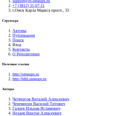
support@el-omgups.ru
+7 (3812) 31-07-11
г.Омск Карла Маркса просп., 35
Структура
Авторы
Публикации
Поиск
Вход
Контакты
О Репозитории
Полезные ссылки
http://omgups.ru
http://bibl.omgups.ru
Авторы
Четвергов Виталий Алексеевич
Черемисин Василий Титович
Галиев Ильхам Исламович
Нехаев Виктор Алексеевич