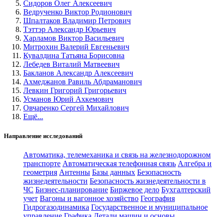
Сидоров Олег Алексеевич
Ведрученко Виктор Родионович
Шпалтаков Владимир Петрович
Тэттэр Александр Юрьевич
Харламов Виктор Васильевич
Митрохин Валерий Евгеньевич
Кувалдина Татьяна Борисовна
Лебедев Виталий Матвеевич
Бакланов Александр Алексеевич
Ахмеджанов Равиль Абдраманович
Левкин Григорий Григорьевич
Усманов Юрий Ахкемович
Овчаренко Сергей Михайлович
Ещё...
Направление исследований
Автоматика, телемеханика и связь на железнодорожном
транспорте
Автоматическая телефонная связь
Алгебра и
геометрия
Антенны
Базы данных
Безопасность
жизнедеятельности
Безопасность жизнедеятельности в
ЧС
Бизнес-планирование
Биржевое дело
Бухгалтерский
учет
Вагоны и вагонное хозяйство
География
Гидрогазодинамика
Государственное и муниципальное
управление
Графика
Детали машин и основы