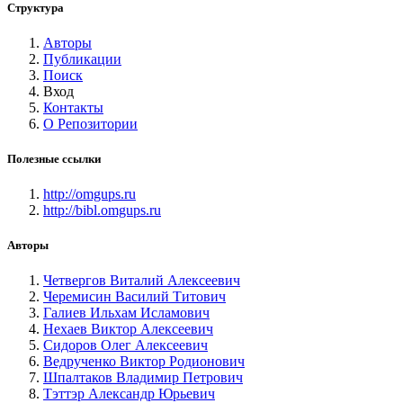
Структура
Авторы
Публикации
Поиск
Вход
Контакты
О Репозитории
Полезные ссылки
http://omgups.ru
http://bibl.omgups.ru
Авторы
Четвергов Виталий Алексеевич
Черемисин Василий Титович
Галиев Ильхам Исламович
Нехаев Виктор Алексеевич
Сидоров Олег Алексеевич
Ведрученко Виктор Родионович
Шпалтаков Владимир Петрович
Тэттэр Александр Юрьевич