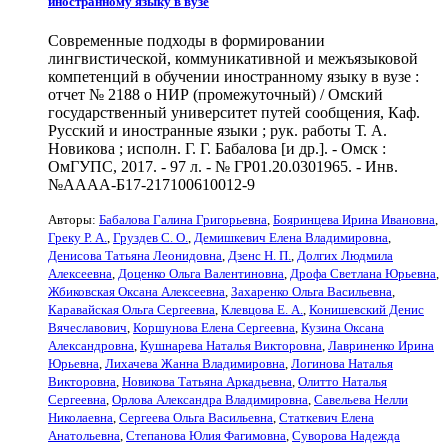
иностранному языку в вузе
Современные подходы в формировании
лингвистической, коммуникативной и межъязыковой
компетенций в обучении иностранному языку в вузе :
отчет № 2188 о НИР (промежуточный) / Омский
государственный университет путей сообщения, Каф.
Русский и иностранные языки ; рук. работы Т. А.
Новикова ; исполн. Г. Г. Бабалова [и др.]. - Омск :
ОмГУПС, 2017. - 97 л. - № ГР01.20.0301965. - Инв.
№АААА-Б17-217100610012-9
Авторы:
Бабалова Галина Григорьевна
,
Бояринцева Ирина Ивановна
,
Греку Р. А.
,
Груздев С. О.
,
Демишкевич Елена Владимировна
,
Денисова Татьяна Леонидовна
,
Дзенс Н. П.
,
Долгих Людмила
Алексеевна
,
Доценко Ольга Валентиновна
,
Дрофа Светлана Юрьевна
,
Жбиковская Оксана Алексеевна
,
Захаренко Ольга Васильевна
,
Каравайская Ольга Сергеевна
,
Клевцова Е. А.
,
Конишевский Денис
Вячеславович
,
Коршунова Елена Сергеевна
,
Кузина Оксана
Александровна
,
Кушнарева Наталья Викторовна
,
Лавриненко Ирина
Юрьевна
,
Лихачева Жанна Владимировна
,
Логинова Наталья
Викторовна
,
Новикова Татьяна Аркадьевна
,
Олитто Наталья
Сергеевна
,
Орлова Александра Владимировна
,
Савельева Нелли
Николаевна
,
Сергеева Ольга Васильевна
,
Статкевич Елена
Анатольевна
,
Степанова Юлия Фагимовна
,
Суворова Надежда