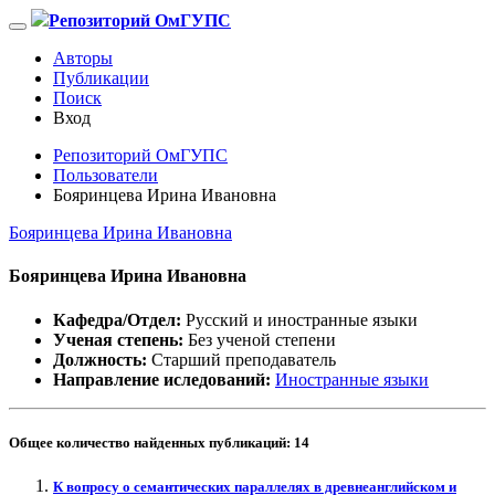
Репозиторий ОмГУПС
Авторы
Публикации
Поиск
Вход
Репозиторий ОмГУПС
Пользователи
Бояринцева Ирина Ивановна
Бояринцева Ирина Ивановна
Бояринцева Ирина Ивановна
Кафедра/Отдел:
Русский и иностранные языки
Ученая степень:
Без ученой степени
Должность:
Старший преподаватель
Направление иследований:
Иностранные языки
Общее количество найденных публикаций:
14
К вопросу о семантических параллелях в древнеанглийском и