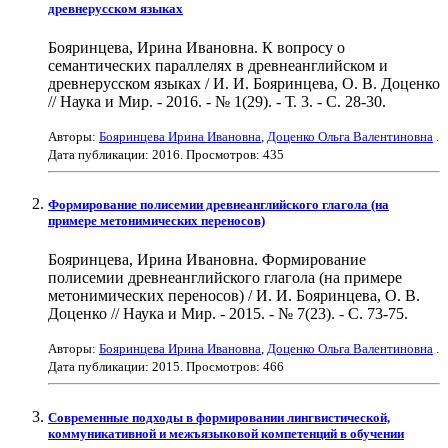
древнерусском языках
Бояринцева, Ирина Ивановна. К вопросу о
семантических параллелях в древнеанглийском и
древнерусском языках / И. И. Бояринцева, О. В. Доценко
// Наука и Мир. - 2016. - № 1(29). - Т. 3. - С. 28-30.
Авторы:
Бояринцева Ирина Ивановна
,
Доценко Ольга Валентиновна
.
Дата публикации:
2016
. Просмотров: 435
Формирование полисемии древнеанглийского глагола (на
примере метонимических переносов)
Бояринцева, Ирина Ивановна. Формирование
полисемии древнеанглийского глагола (на примере
метонимических переносов) / И. И. Бояринцева, О. В.
Доценко // Наука и Мир. - 2015. - № 7(23). - С. 73-75.
Авторы:
Бояринцева Ирина Ивановна
,
Доценко Ольга Валентиновна
.
Дата публикации:
2015
. Просмотров: 466
Современные подходы в формировании лингвистической,
коммуникативной и межъязыковой компетенций в обучении