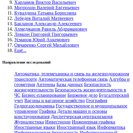
Харламов Виктор Васильевич
Митрохин Валерий Евгеньевич
Кувалдина Татьяна Борисовна
Лебедев Виталий Матвеевич
Бакланов Александр Алексеевич
Ахмеджанов Равиль Абдраманович
Левкин Григорий Григорьевич
Усманов Юрий Ахкемович
Овчаренко Сергей Михайлович
Ещё...
Направление исследований
Автоматика, телемеханика и связь на железнодорожном
транспорте
Автоматическая телефонная связь
Алгебра и
геометрия
Антенны
Базы данных
Безопасность
жизнедеятельности
Безопасность жизнедеятельности в
ЧС
Бизнес-планирование
Биржевое дело
Бухгалтерский
учет
Вагоны и вагонное хозяйство
География
Гидрогазодинамика
Государственное и муниципальное
управление
Графика
Детали машин и основы
конструирования
Диспетчерская централизация
Журналистика
Инвестиции
Инженерная графика
Иностранные языки
Иностранный язык
Информатика
Информационная безопасность
Информационный