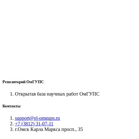
Репозиторий ОмГУПС
Открытая база научных работ ОмГУПС
Контакты
support@el-omgups.ru
+7 (3812) 31-07-11
г.Омск Карла Маркса просп., 35