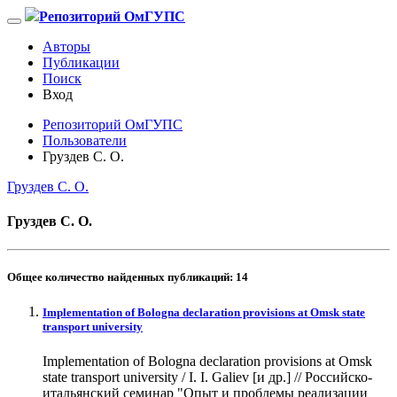
Репозиторий ОмГУПС
Авторы
Публикации
Поиск
Вход
Репозиторий ОмГУПС
Пользователи
Груздев С. О.
Груздев С. О.
Груздев С. О.
Общее количество найденных публикаций:
14
Implementation of Bologna declaration provisions at Omsk state
transport university
Implementation of Bologna declaration provisions at Omsk
state transport university / I. I. Galiev [и др.] // Российско-
итальянский семинар "Опыт и проблемы реализации