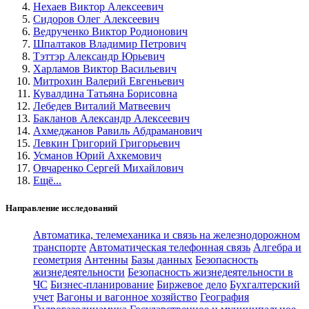
Нехаев Виктор Алексеевич
Сидоров Олег Алексеевич
Ведрученко Виктор Родионович
Шпалтаков Владимир Петрович
Тэттэр Александр Юрьевич
Харламов Виктор Васильевич
Митрохин Валерий Евгеньевич
Кувалдина Татьяна Борисовна
Лебедев Виталий Матвеевич
Бакланов Александр Алексеевич
Ахмеджанов Равиль Абдраманович
Левкин Григорий Григорьевич
Усманов Юрий Ахкемович
Овчаренко Сергей Михайлович
Ещё...
Направление исследований
Автоматика, телемеханика и связь на железнодорожном
транспорте
Автоматическая телефонная связь
Алгебра и
геометрия
Антенны
Базы данных
Безопасность
жизнедеятельности
Безопасность жизнедеятельности в
ЧС
Бизнес-планирование
Биржевое дело
Бухгалтерский
учет
Вагоны и вагонное хозяйство
География