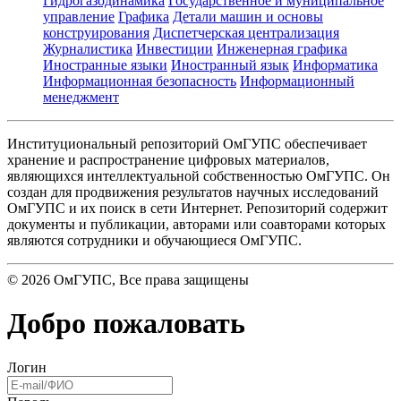
Гидрогазодинамика
Государственное и муниципальное
управление
Графика
Детали машин и основы
конструирования
Диспетчерская централизация
Журналистика
Инвестиции
Инженерная графика
Иностранные языки
Иностранный язык
Информатика
Информационная безопасность
Информационный
менеджмент
Институциональный репозиторий ОмГУПС обеспечивает
хранение и распространение цифровых материалов,
являющихся интеллектуальной собственностью ОмГУПС. Он
создан для продвижения результатов научных исследований
ОмГУПС и их поиск в сети Интернет. Репозиторий содержит
документы и публикации, авторами или соавторами которых
являются сотрудники и обучающиеся ОмГУПС.
©
2026
ОмГУПС
, Все права защищены
Добро пожаловать
Логин