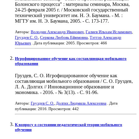
Болонского процесса" : материалы семинара, Москва,
24-25 февраля 2005 г. / Московский государственный
технический университет им. Н. Э. Баумана. - М. :
МГТУ им. Н. Э. Баумана, 2005. - С. 173-177.
Авторы:
Володин Александр Иванович
,
Галиев Ильхам Исламович
,
Груздев С. О.
,
Серкова Любовь Ефимовна
,
Тэттэр Александр
Юрьевич
. Дата публикации:
2005
. Просмотров: 466
Игрофицированное обучение как составляющая мобильного
образования
Груздев, С. О. Игрофицированное обучение как
составляющая мобильного образования / С. О. Груздев,
Л. А. Долгих // Инновационное образование и
экономика. - 2016. - № 3(13). - С. 91-96.
Авторы:
Груздев С. О.
,
Долгих Людмила Алексеевна
. Дата
публикации:
2016
. Просмотров: 442
К вопросу о состоянии педагогической теории мобильного
обучения