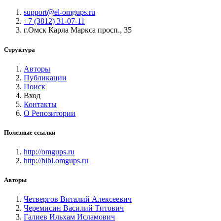
support@el-omgups.ru
+7 (3812) 31-07-11
г.Омск Карла Маркса просп., 35
Структура
Авторы
Публикации
Поиск
Вход
Контакты
О Репозитории
Полезные ссылки
http://omgups.ru
http://bibl.omgups.ru
Авторы
Четвергов Виталий Алексеевич
Черемисин Василий Титович
Галиев Ильхам Исламович