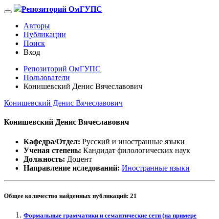
Репозиторий ОмГУПС
Авторы
Публикации
Поиск
Вход
Репозиторий ОмГУПС
Пользователи
Конишевский Денис Вячеславович
Конишевский Денис Вячеславович
Конишевский Денис Вячеславович
Кафедра/Отдел:
Русский и иностранные языки
Ученая степень:
Кандидат филологических наук
Должность:
Доцент
Направление иследований:
Иностранные языки
Общее количество найденных публикаций:
21
Формальные грамматики и семантические сети (на примере