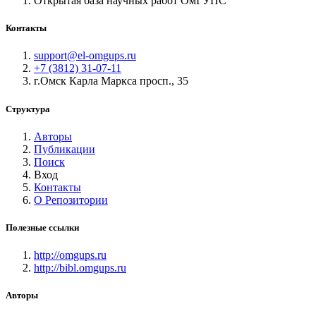
Открытая база научных работ ОмГУПС
Контакты
support@el-omgups.ru
+7 (3812) 31-07-11
г.Омск Карла Маркса просп., 35
Структура
Авторы
Публикации
Поиск
Вход
Контакты
О Репозитории
Полезные ссылки
http://omgups.ru
http://bibl.omgups.ru
Авторы