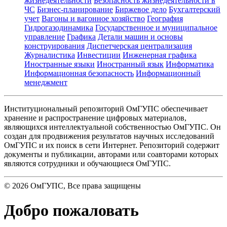
жизнедеятельности
Безопасность жизнедеятельности в
ЧС
Бизнес-планирование
Биржевое дело
Бухгалтерский
учет
Вагоны и вагонное хозяйство
География
Гидрогазодинамика
Государственное и муниципальное
управление
Графика
Детали машин и основы
конструирования
Диспетчерская централизация
Журналистика
Инвестиции
Инженерная графика
Иностранные языки
Иностранный язык
Информатика
Информационная безопасность
Информационный
менеджмент
Институциональный репозиторий ОмГУПС обеспечивает
хранение и распространение цифровых материалов,
являющихся интеллектуальной собственностью ОмГУПС. Он
создан для продвижения результатов научных исследований
ОмГУПС и их поиск в сети Интернет. Репозиторий содержит
документы и публикации, авторами или соавторами которых
являются сотрудники и обучающиеся ОмГУПС.
©
2026
ОмГУПС
, Все права защищены
Добро пожаловать