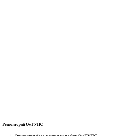
Репозиторий ОмГУПС