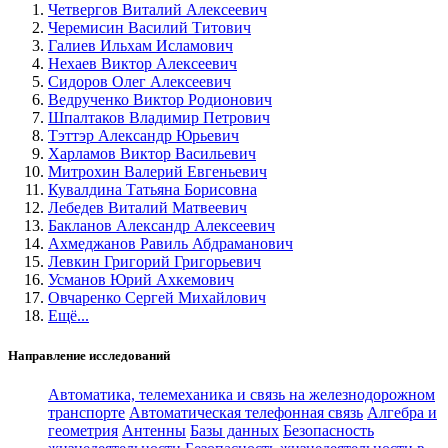
Четвергов Виталий Алексеевич
Черемисин Василий Титович
Галиев Ильхам Исламович
Нехаев Виктор Алексеевич
Сидоров Олег Алексеевич
Ведрученко Виктор Родионович
Шпалтаков Владимир Петрович
Тэттэр Александр Юрьевич
Харламов Виктор Васильевич
Митрохин Валерий Евгеньевич
Кувалдина Татьяна Борисовна
Лебедев Виталий Матвеевич
Бакланов Александр Алексеевич
Ахмеджанов Равиль Абдраманович
Левкин Григорий Григорьевич
Усманов Юрий Ахкемович
Овчаренко Сергей Михайлович
Ещё...
Направление исследований
Автоматика, телемеханика и связь на железнодорожном
транспорте
Автоматическая телефонная связь
Алгебра и
геометрия
Антенны
Базы данных
Безопасность