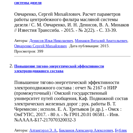
системы дизеля
Овчаренко, Сергей Михайлович. Расчет параметров
работы центробежного фильтра масляной системы
дизеля / С. М. Овчаренко, И. Н. Денисов, В. А. Минаков
// Известия Транссиба. - 2015. - № 2(22). - С. 33-39.
Авторы:
Денисов Илья Николаевич
,
Минаков Виталий Анатольевич
,
Овчаренко Сергей Михайлович
. Дата публикации:
2015
.
Просмотров: 399
Повышение тягово-энергетической эффективности
электроподвижного состава
Повышение тягово-энергетической эффективности
электроподвижного состава : отчет № 2167 о НИР
(промежуточный) / Омский государственный
университет путей сообщения, Каф. Подвижной состав
электрических железных дорог ; рук. работы В. Т.
Черемисин ; исполн. Е. А. Третьяков [и др.]. - Омск :
ОмГУПС, 2017. - 80 л. - № ГР01.20.01 06581. - Инв.
№АААА-Б17-217070320032-3
Авторы:
Алтангэрэл Э. А.
,
Бакланов Александр Алексеевич
,
Бублик