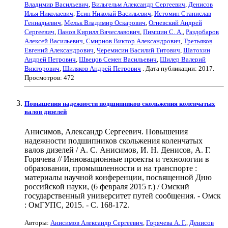
Владимир Васильевич
,
Вильгельм Александр Сергеевич
,
Денисов
Илья Николаевич
,
Есин Николай Васильевич
,
Истомин Станислав
Геннадьевич
,
Мельк Владимир Оскарович
,
Огневский Андрей
Сергеевич
,
Панов Кирилл Вячеславович
,
Пимшин С. А.
,
Раздобаров
Алексей Васильевич
,
Смирнов Виктор Александрович
,
Третьяков
Евгений Александрович
,
Черемисин Василий Титович
,
Шатохин
Андрей Петрович
,
Швецов Семен Васильевич
,
Шилер Валерий
Викторович
,
Шиляков Андрей Петрович
. Дата публикации:
2017
.
Просмотров: 472
Повышения надежности подшипников скольжения коленчатых
валов дизелей
Анисимов, Александр Сергеевич. Повышения
надежности подшипников скольжения коленчатых
валов дизелей / А. С. Анисимов, И. Н. Денисов, А. Г.
Горячева // Инновационные проекты и технологии в
образовании, промышленности и на транспорте :
материалы научной конференции, посвященной Дню
российской науки, (6 февраля 2015 г.) / Омский
государственный университет путей сообщения. - Омск
: ОмГУПС, 2015. - С. 168-172.
Авторы:
Анисимов Александр Сергеевич
,
Горячева А. Г.
,
Денисов