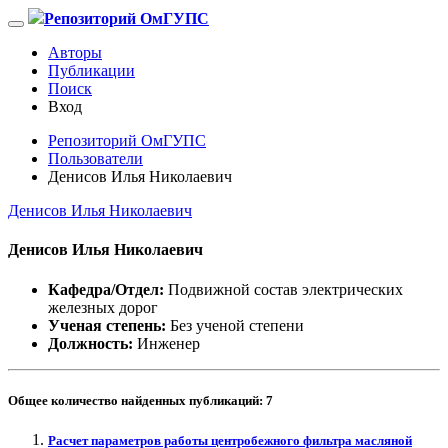
Репозиторий ОмГУПС
Авторы
Публикации
Поиск
Вход
Репозиторий ОмГУПС
Пользователи
Денисов Илья Николаевич
Денисов Илья Николаевич
Денисов Илья Николаевич
Кафедра/Отдел:
Подвижной состав электрических
железных дорог
Ученая степень:
Без ученой степени
Должность:
Инженер
Общее количество найденных публикаций:
7
Расчет параметров работы центробежного фильтра масляной