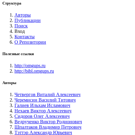
Структура
Авторы
Публикации
Поиск
Вход
Контакты
О Репозитории
Полезные ссылки
http://omgups.ru
http://bibl.omgups.ru
Авторы
Четвергов Виталий Алексеевич
Черемисин Василий Титович
Галиев Ильхам Исламович
Нехаев Виктор Алексеевич
Сидоров Олег Алексеевич
Ведрученко Виктор Родионович
Шпалтаков Владимир Петрович
Тэттэр Александр Юрьевич