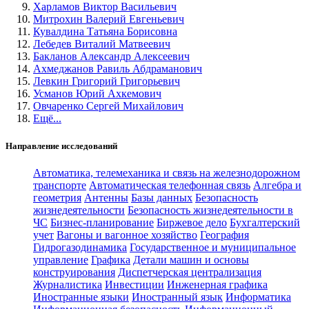
Харламов Виктор Васильевич
Митрохин Валерий Евгеньевич
Кувалдина Татьяна Борисовна
Лебедев Виталий Матвеевич
Бакланов Александр Алексеевич
Ахмеджанов Равиль Абдраманович
Левкин Григорий Григорьевич
Усманов Юрий Ахкемович
Овчаренко Сергей Михайлович
Ещё...
Направление исследований
Автоматика, телемеханика и связь на железнодорожном
транспорте
Автоматическая телефонная связь
Алгебра и
геометрия
Антенны
Базы данных
Безопасность
жизнедеятельности
Безопасность жизнедеятельности в
ЧС
Бизнес-планирование
Биржевое дело
Бухгалтерский
учет
Вагоны и вагонное хозяйство
География
Гидрогазодинамика
Государственное и муниципальное
управление
Графика
Детали машин и основы
конструирования
Диспетчерская централизация
Журналистика
Инвестиции
Инженерная графика
Иностранные языки
Иностранный язык
Информатика