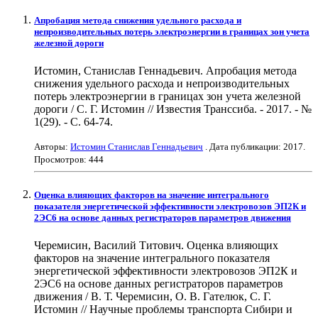
Апробация метода снижения удельного расхода и
непроизводительных потерь электроэнергии в границах зон учета
железной дороги
Истомин, Станислав Геннадьевич. Апробация метода
снижения удельного расхода и непроизводительных
потерь электроэнергии в границах зон учета железной
дороги / С. Г. Истомин // Известия Транссиба. - 2017. - №
1(29). - С. 64-74.
Авторы:
Истомин Станислав Геннадьевич
. Дата публикации:
2017
.
Просмотров: 444
Оценка влияющих факторов на значение интегрального
показателя энергетической эффективности электровозов ЭП2К и
2ЭС6 на основе данных регистраторов параметров движения
Черемисин, Василий Титович. Оценка влияющих
факторов на значение интегрального показателя
энергетической эффективности электровозов ЭП2К и
2ЭС6 на основе данных регистраторов параметров
движения / В. Т. Черемисин, О. В. Гателюк, С. Г.
Истомин // Научные проблемы транспорта Сибири и