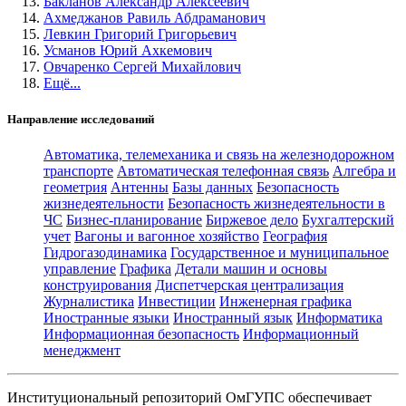
Бакланов Александр Алексеевич
Ахмеджанов Равиль Абдраманович
Левкин Григорий Григорьевич
Усманов Юрий Ахкемович
Овчаренко Сергей Михайлович
Ещё...
Направление исследований
Автоматика, телемеханика и связь на железнодорожном
транспорте
Автоматическая телефонная связь
Алгебра и
геометрия
Антенны
Базы данных
Безопасность
жизнедеятельности
Безопасность жизнедеятельности в
ЧС
Бизнес-планирование
Биржевое дело
Бухгалтерский
учет
Вагоны и вагонное хозяйство
География
Гидрогазодинамика
Государственное и муниципальное
управление
Графика
Детали машин и основы
конструирования
Диспетчерская централизация
Журналистика
Инвестиции
Инженерная графика
Иностранные языки
Иностранный язык
Информатика
Информационная безопасность
Информационный
менеджмент
Институциональный репозиторий ОмГУПС обеспечивает