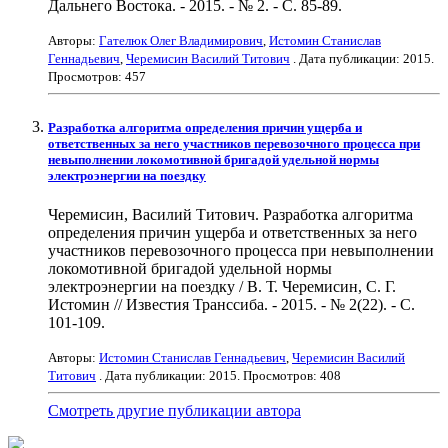
Дальнего Востока. - 2015. - № 2. - С. 85-89.
Авторы:
Гателюк Олег Владимирович
,
Истомин Станислав
Геннадьевич
,
Черемисин Василий Титович
. Дата публикации:
2015
.
Просмотров: 457
Разработка алгоритма определения причин ущерба и
ответственных за него участников перевозочного процесса при
невыполнении локомотивной бригадой удельной нормы
электроэнергии на поездку
Черемисин, Василий Титович. Разработка алгоритма
определения причин ущерба и ответственных за него
участников перевозочного процесса при невыполнении
локомотивной бригадой удельной нормы
электроэнергии на поездку / В. Т. Черемисин, С. Г.
Истомин // Известия Транссиба. - 2015. - № 2(22). - С.
101-109.
Авторы:
Истомин Станислав Геннадьевич
,
Черемисин Василий
Титович
. Дата публикации:
2015
. Просмотров: 408
Смотреть другие публикации автора