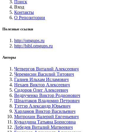
Поиск
Вход
Контакты
О Репозитории
Полезные ссылки
http://omgups.ru
http://bibl.omgups.ru
Авторы
Четвергов Виталий Алексеевич
Черемисин Василий Титович
Галиев Ильхам Исламович
Нехаев Виктор Алексеевич
Сидоров Олег Алексеевич
Ведрученко Виктор Родионович
Шпалтаков Владимир Петрович
Тэттэр Александр Юрьевич
Харламов Виктор Васильевич
Митрохин Валерий Евгеньевич
Кувалдина Татьяна Борисовна
Лебедев Виталий Матвеевич