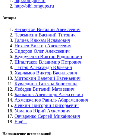
http://omgups.ru
http://bibl.omgups.ru
Авторы
Четвергов Виталий Алексеевич
Черемисин Василий Титович
Галиев Ильхам Исламович
Нехаев Виктор Алексеевич
Сидоров Олег Алексеевич
Ведрученко Виктор Родионович
Шпалтаков Владимир Петрович
Тэттэр Александр Юрьевич
Харламов Виктор Васильевич
Митрохин Валерий Евгеньевич
Кувалдина Татьяна Борисовна
Лебедев Виталий Матвеевич
Бакланов Александр Алексеевич
Ахмеджанов Равиль Абдраманович
Левкин Григорий Григорьевич
Усманов Юрий Ахкемович
Овчаренко Сергей Михайлович
Ещё...
Направление исследований