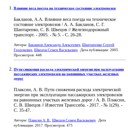
Влияние веса поезда на техническое состояние электровозов
Бакланов, А.А. Влияние веса поезда на техническое
состояние электровозов / А. А. Бакланов, С. Г.
Шантаренко, С. В. Швецов // Железнодорожный
транспорт. - 2005. - № 5. - С. 26-28.
Авторы:
Бакланов Александр Алексеевич
,
Шантаренко Сергей
Георгиевич
,
Швецов Семен Васильевич
. Дата публикации:
2005
.
Просмотров: 448
Пути снижения расхода электрической энергии при эксплуатации
пассажирских электровозов на равнинных участках железных
дорог
Плаксин, А. В. Пути снижения расхода электрической
энергии при эксплуатации пассажирских электровозов
на равнинных участках железных дорог / А. В. Плаксин,
С. В. Швецов // Известия Транссиба. - 2017. - № 1(29). -
С. 35-47.
Авторы:
Плаксин А. В.
,
Швецов Семен Васильевич
. Дата
публикации:
2017
. Просмотров: 475