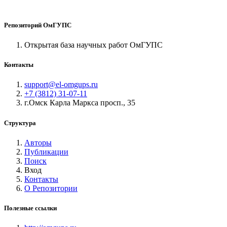
Репозиторий ОмГУПС
Открытая база научных работ ОмГУПС
Контакты
support@el-omgups.ru
+7 (3812) 31-07-11
г.Омск Карла Маркса просп., 35
Структура
Авторы
Публикации
Поиск
Вход
Контакты
О Репозитории
Полезные ссылки