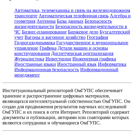
Автоматика, телемеханика и связь на железнодорожном
транспорте
Автоматическая телефонная связь
Алгебра и
геометрия
Антенны
Базы данных
Безопасность
жизнедеятельности
Безопасность жизнедеятельности в
ЧС
Бизнес-планирование
Биржевое дело
Бухгалтерский
учет
Вагоны и вагонное хозяйство
География
Гидрогазодинамика
Государственное и муниципальное
управление
Графика
Детали машин и основы
конструирования
Диспетчерская централизация
Журналистика
Инвестиции
Инженерная графика
Иностранные языки
Иностранный язык
Информатика
Информационная безопасность
Информационный
менеджмент
Институциональный репозиторий ОмГУПС обеспечивает
хранение и распространение цифровых материалов,
являющихся интеллектуальной собственностью ОмГУПС. Он
создан для продвижения результатов научных исследований
ОмГУПС и их поиск в сети Интернет. Репозиторий содержит
документы и публикации, авторами или соавторами которых
являются сотрудники и обучающиеся ОмГУПС.