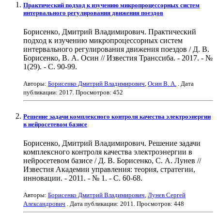
Практический подход к изучению микропроцессорных систем
интервального регулирования движения поездов
Борисенко, Дмитрий Владимирович. Практический
подход к изучению микропроцессорных систем
интервального регулирования движения поездов / Д. В.
Борисенко, В. А. Осин // Известия Транссиба. - 2017. - №
1(29). - С. 90-99.
Авторы:
Борисенко Дмитрий Владимирович
,
Осин В. А.
. Дата
публикации:
2017
. Просмотров: 452
Решение задачи комплексного контроля качества электроэнергии
в нейросетевом базисе
Борисенко, Дмитрий Владимирович. Решение задачи
комплексного контроля качества электроэнергии в
нейросетевом базисе / Д. В. Борисенко, С. А. Лунев //
Известия Академии управления: теория, стратегии,
инновации. - 2011. - № 1. - С. 60-68.
Авторы:
Борисенко Дмитрий Владимирович
,
Лунев Сергей
Александрович
. Дата публикации:
2011
. Просмотров: 448