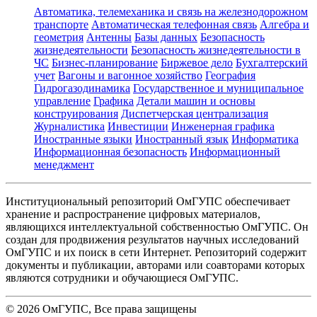
Автоматика, телемеханика и связь на железнодорожном
транспорте
Автоматическая телефонная связь
Алгебра и
геометрия
Антенны
Базы данных
Безопасность
жизнедеятельности
Безопасность жизнедеятельности в
ЧС
Бизнес-планирование
Биржевое дело
Бухгалтерский
учет
Вагоны и вагонное хозяйство
География
Гидрогазодинамика
Государственное и муниципальное
управление
Графика
Детали машин и основы
конструирования
Диспетчерская централизация
Журналистика
Инвестиции
Инженерная графика
Иностранные языки
Иностранный язык
Информатика
Информационная безопасность
Информационный
менеджмент
Институциональный репозиторий ОмГУПС обеспечивает
хранение и распространение цифровых материалов,
являющихся интеллектуальной собственностью ОмГУПС. Он
создан для продвижения результатов научных исследований
ОмГУПС и их поиск в сети Интернет. Репозиторий содержит
документы и публикации, авторами или соавторами которых
являются сотрудники и обучающиеся ОмГУПС.
©
2026
ОмГУПС
, Все права защищены