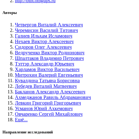
http://bibl.omgups.ru
Авторы
Четвергов Виталий Алексеевич
Черемисин Василий Титович
Галиев Ильхам Исламович
Нехаев Виктор Алексеевич
Сидоров Олег Алексеевич
Ведрученко Виктор Родионович
Шпалтаков Владимир Петрович
Тэттэр Александр Юрьевич
Харламов Виктор Васильевич
Митрохин Валерий Евгеньевич
Кувалдина Татьяна Борисовна
Лебедев Виталий Матвеевич
Бакланов Александр Алексеевич
Ахмеджанов Равиль Абдраманович
Левкин Григорий Григорьевич
Усманов Юрий Ахкемович
Овчаренко Сергей Михайлович
Ещё...
Направление исследований