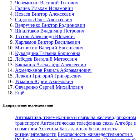
Черемисин Василий Титович
Галиев Ильхам Исламович
Нехаев Виктор Алексеевич
Сидоров Олег Алексеевич
Ведрученко Виктор Родионович
Шпалтаков Владимир Петрович
Тэттэр Александр Юрьевич
Харламов Виктор Васильевич
Митрохин Валерий Евгеньевич
Кувалдина Татьяна Борисовна
Лебедев Виталий Матвеевич
Бакланов Александр Алексеевич
Ахмеджанов Равиль Абдраманович
Левкин Григорий Григорьевич
Усманов Юрий Ахкемович
Овчаренко Сергей Михайлович
Ещё...
Направление исследований
Автоматика, телемеханика и связь на железнодорожном
транспорте
Автоматическая телефонная связь
Алгебра и
геометрия
Антенны
Базы данных
Безопасность
жизнедеятельности
Безопасность жизнедеятельности в
ЧС
Бизнес-планирование
Биржевое дело
Бухгалтерский