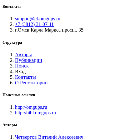
Контакты
support@el-omgups.ru
+7 (3812) 31-07-11
г.Омск Карла Маркса просп., 35
Структура
Авторы
Публикации
Поиск
Вход
Контакты
О Репозитории
Полезные ссылки
http://omgups.ru
http://bibl.omgups.ru
Авторы
Четвергов Виталий Алексеевич