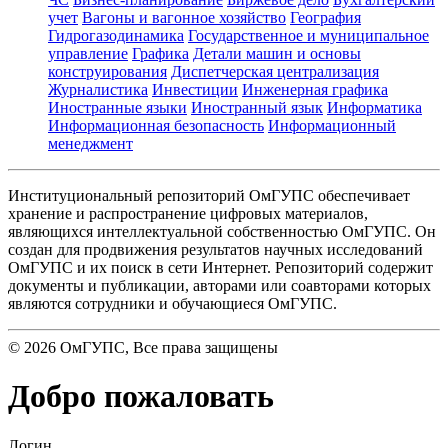
учет
Вагоны и вагонное хозяйство
География
Гидрогазодинамика
Государственное и муниципальное
управление
Графика
Детали машин и основы
конструирования
Диспетчерская централизация
Журналистика
Инвестиции
Инженерная графика
Иностранные языки
Иностранный язык
Информатика
Информационная безопасность
Информационный
менеджмент
Институциональный репозиторий ОмГУПС обеспечивает
хранение и распространение цифровых материалов,
являющихся интеллектуальной собственностью ОмГУПС. Он
создан для продвижения результатов научных исследований
ОмГУПС и их поиск в сети Интернет. Репозиторий содержит
документы и публикации, авторами или соавторами которых
являются сотрудники и обучающиеся ОмГУПС.
©
2026
ОмГУПС
, Все права защищены
Добро пожаловать
Логин