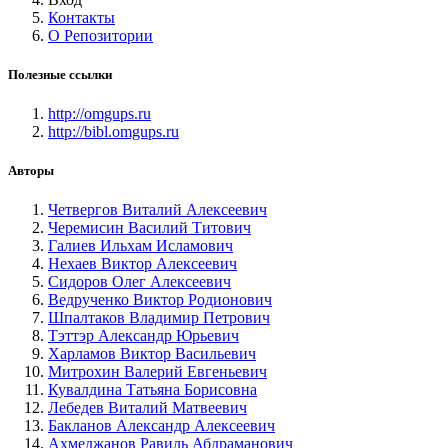
Контакты
О Репозитории
Полезные ссылки
http://omgups.ru
http://bibl.omgups.ru
Авторы
Четвергов Виталий Алексеевич
Черемисин Василий Титович
Галиев Ильхам Исламович
Нехаев Виктор Алексеевич
Сидоров Олег Алексеевич
Ведрученко Виктор Родионович
Шпалтаков Владимир Петрович
Тэттэр Александр Юрьевич
Харламов Виктор Васильевич
Митрохин Валерий Евгеньевич
Кувалдина Татьяна Борисовна
Лебедев Виталий Матвеевич
Бакланов Александр Алексеевич
Ахмеджанов Равиль Абдраманович