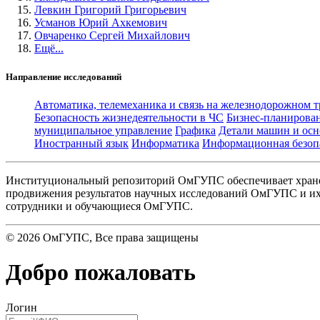
Левкин Григорий Григорьевич
Усманов Юрий Ахкемович
Овчаренко Сергей Михайлович
Ещё...
Направление исследований
Автоматика, телемеханика и связь на железнодорожном 
Безопасность жизнедеятельности в ЧС
Бизнес-планирова
муниципальное управление
Графика
Детали машин и осн
Иностранный язык
Информатика
Информационная безоп
Институциональный репозиторий ОмГУПС обеспечивает хране
продвижения результатов научных исследований ОмГУПС и их 
сотрудники и обучающиеся ОмГУПС.
©
2026
ОмГУПС
, Все права защищены
Добро пожаловать
Логин