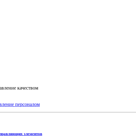
авление качеством
вление персоналом
управляющих элементов