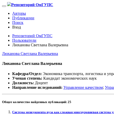
Репозиторий ОмГУПС
Авторы
Публикации
Поиск
Вход
Репозиторий ОмГУПС
Пользователи
Люханова Светлана Валерьевна
Люханова Светлана Валерьевна
Люханова Светлана Валерьевна
Кафедра/Отдел:
Экономика транспорта, логистика и упр
Ученая степень:
Кандидат экономических наук
Должность:
Доцент
Направление иследований:
Управление качеством
;
Упра
Общее количество найденных публикаций:
25
Система менеджмента вуза как сложная многоуровневая система 