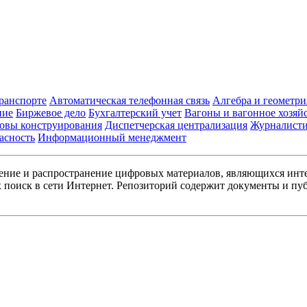
транспорте
Автоматическая телефонная связь
Алгебра и геометри
ние
Биржевое дело
Бухгалтерский учет
Вагоны и вагонное хозяй
овы конструирования
Диспетчерская централизация
Журналист
асность
Информационный менеджмент
ние и распространение цифровых материалов, являющихся инт
поиск в сети Интернет. Репозиторий содержит документы и пуб