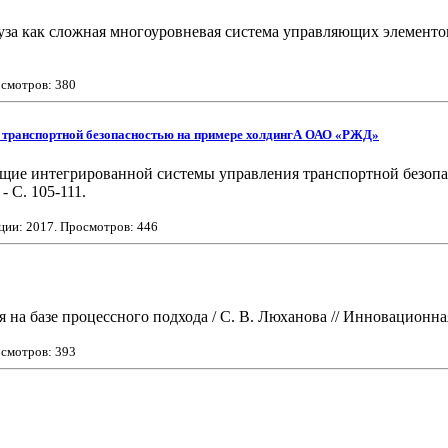
за как сложная многоуровневая система управляющих элементов 
осмотров: 380
 транспортной безопасностью на примере холдингА ОАО «РЖД»
ющие интегрированной системы управления транспортной безоп
- С. 105-111.
ации:
2017
. Просмотров: 446
а базе процессного подхода / С. В. Люханова // Инновационная э
осмотров: 393