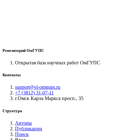
Репозиторий ОмГУПС
Открытая база научных работ ОмГУПС
Контакты
support@el-omgups.ru
+7 (3812) 31-07-11
г.Омск Карла Маркса просп., 35
Структура
Авторы
Публикации
Поиск
Вход