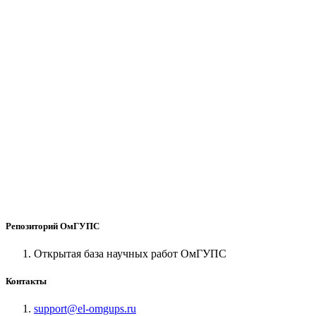
Репозиторий ОмГУПС
Открытая база научных работ ОмГУПС
Контакты
support@el-omgups.ru