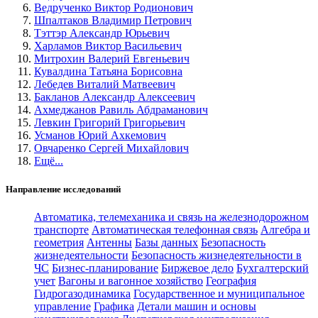
Ведрученко Виктор Родионович
Шпалтаков Владимир Петрович
Тэттэр Александр Юрьевич
Харламов Виктор Васильевич
Митрохин Валерий Евгеньевич
Кувалдина Татьяна Борисовна
Лебедев Виталий Матвеевич
Бакланов Александр Алексеевич
Ахмеджанов Равиль Абдраманович
Левкин Григорий Григорьевич
Усманов Юрий Ахкемович
Овчаренко Сергей Михайлович
Ещё...
Направление исследований
Автоматика, телемеханика и связь на железнодорожном
транспорте
Автоматическая телефонная связь
Алгебра и
геометрия
Антенны
Базы данных
Безопасность
жизнедеятельности
Безопасность жизнедеятельности в
ЧС
Бизнес-планирование
Биржевое дело
Бухгалтерский
учет
Вагоны и вагонное хозяйство
География
Гидрогазодинамика
Государственное и муниципальное
управление
Графика
Детали машин и основы