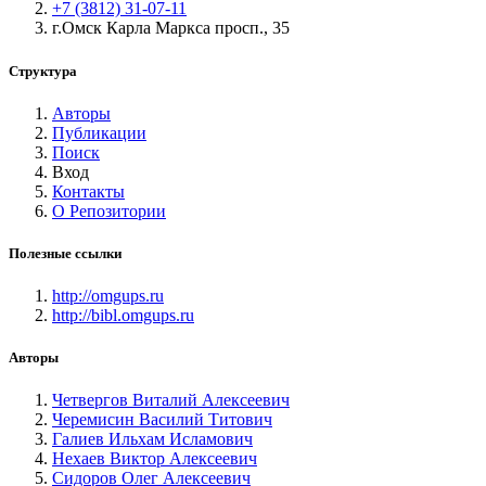
+7 (3812) 31-07-11
г.Омск Карла Маркса просп., 35
Структура
Авторы
Публикации
Поиск
Вход
Контакты
О Репозитории
Полезные ссылки
http://omgups.ru
http://bibl.omgups.ru
Авторы
Четвергов Виталий Алексеевич
Черемисин Василий Титович
Галиев Ильхам Исламович
Нехаев Виктор Алексеевич
Сидоров Олег Алексеевич