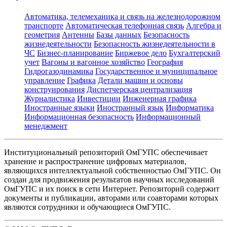
Автоматика, телемеханика и связь на железнодорожном
транспорте
Автоматическая телефонная связь
Алгебра и
геометрия
Антенны
Базы данных
Безопасность
жизнедеятельности
Безопасность жизнедеятельности в
ЧС
Бизнес-планирование
Биржевое дело
Бухгалтерский
учет
Вагоны и вагонное хозяйство
География
Гидрогазодинамика
Государственное и муниципальное
управление
Графика
Детали машин и основы
конструирования
Диспетчерская централизация
Журналистика
Инвестиции
Инженерная графика
Иностранные языки
Иностранный язык
Информатика
Информационная безопасность
Информационный
менеджмент
Институциональный репозиторий ОмГУПС обеспечивает
хранение и распространение цифровых материалов,
являющихся интеллектуальной собственностью ОмГУПС. Он
создан для продвижения результатов научных исследований
ОмГУПС и их поиск в сети Интернет. Репозиторий содержит
документы и публикации, авторами или соавторами которых
являются сотрудники и обучающиеся ОмГУПС.