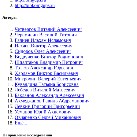
http://bibl.omgups.ru
Авторы
Четвергов Виталий Алексеевич
Черемисин Василий Титович
Галиев Ильхам Исламович
Нехаев Виктор Алексеевич
Сидоров Олег Алексеевич
Ведрученко Виктор Родионович
Шпалтаков Владимир Петрович
Тэттэр Александр Юрьевич
Харламов Виктор Васильевич
Митрохин Валерий Евгеньевич
Кувалдина Татьяна Борисовна
Лебедев Виталий Матвеевич
Бакланов Александр Алексеевич
Ахмеджанов Равиль Абдраманович
Левкин Григорий Григорьевич
Усманов Юрий Ахкемович
Овчаренко Сергей Михайлович
Ещё...
Направление исследований