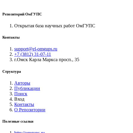
Репозиторий ОмГУПС
Открытая база научных работ ОмГУПС
Контакты
support@el-omgups.ru
+7 (3812) 31-07-11
г.Омск Карла Маркса просп., 35
Структура
Авторы
Публикации
Поиск
Вход
Контакты
О Репозитории
Полезные ссылки
http://omgups.ru