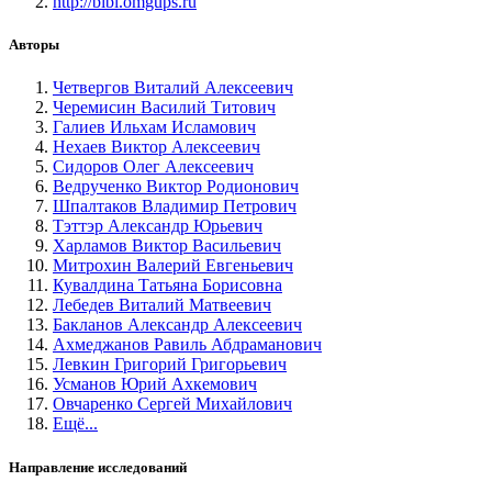
http://bibl.omgups.ru
Авторы
Четвергов Виталий Алексеевич
Черемисин Василий Титович
Галиев Ильхам Исламович
Нехаев Виктор Алексеевич
Сидоров Олег Алексеевич
Ведрученко Виктор Родионович
Шпалтаков Владимир Петрович
Тэттэр Александр Юрьевич
Харламов Виктор Васильевич
Митрохин Валерий Евгеньевич
Кувалдина Татьяна Борисовна
Лебедев Виталий Матвеевич
Бакланов Александр Алексеевич
Ахмеджанов Равиль Абдраманович
Левкин Григорий Григорьевич
Усманов Юрий Ахкемович
Овчаренко Сергей Михайлович
Ещё...
Направление исследований