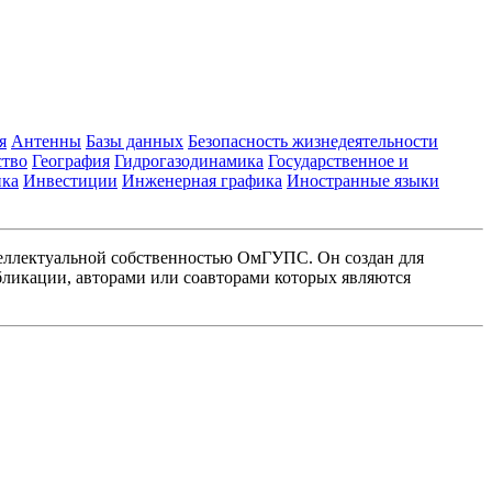
я
Антенны
Базы данных
Безопасность жизнедеятельности
ство
География
Гидрогазодинамика
Государственное и
ика
Инвестиции
Инженерная графика
Иностранные языки
еллектуальной собственностью ОмГУПС. Он создан для
ликации, авторами или соавторами которых являются