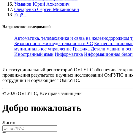
Усманов Юрий Ахкемович
Овчаренко Сергей Михайлович
Ещё...
Направление исследований
Автоматика, телемеханика и связь на железнодорожном 
Безопасность жизнедеятельности в ЧС
Бизнес-планирова
муниципальное управление
Графика
Детали машин и осн
Иностранный язык
Информатика
Информационная безоп
Институциональный репозиторий ОмГУПС обеспечивает хране
продвижения результатов научных исследований ОмГУПС и их 
сотрудники и обучающиеся ОмГУПС.
©
2026
ОмГУПС
, Все права защищены
Добро пожаловать
Логин