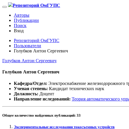
Репозиторий ОмГУПС
Авторы
Публикации
Поиск
Вход
Репозиторий ОмГУПС
Пользователи
Голубков Антон Сергеевич
Голубков Антон Сергеевич
Голубков Антон Сергеевич
Кафедра/Отдел:
Электроснабжение железнодорожного т
Ученая степень:
Кандидат технических наук
Должность:
Доцент
Направление иследований:
Теория автоматического упр
Общее количество найденных публикаций:
33
Экспериментальные исследования токосъемных устройств