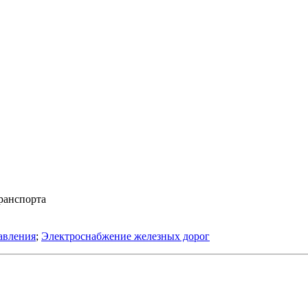
ранспорта
авления
;
Электроснабжение железных дорог