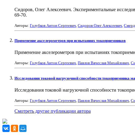
Сидоров, Олег Алексеевич. Экспериментальные исследован
69-70.
Авторы:
Голубков Антон Сергеевич
,
Сидоров Олег Алексеевич
,
Смерд
Применение акселерометров при испытаниях токоприемников
Применение акселерометров при испытаниях токоприемников 
Авторы:
Голубков Антон Сергеевич
,
Павлов Вячеслав Михайлович
,
Си
Исследования токовой нагрузочной способности токоприемника м
Исследования токовой нагрузочной способности токоприем
Авторы:
Голубков Антон Сергеевич
,
Павлов Вячеслав Михайлович
,
Си
Смотреть другие публикации автора