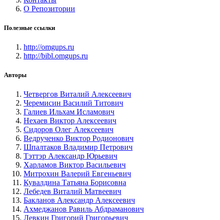
О Репозитории
Полезные ссылки
http://omgups.ru
http://bibl.omgups.ru
Авторы
Четвергов Виталий Алексеевич
Черемисин Василий Титович
Галиев Ильхам Исламович
Нехаев Виктор Алексеевич
Сидоров Олег Алексеевич
Ведрученко Виктор Родионович
Шпалтаков Владимир Петрович
Тэттэр Александр Юрьевич
Харламов Виктор Васильевич
Митрохин Валерий Евгеньевич
Кувалдина Татьяна Борисовна
Лебедев Виталий Матвеевич
Бакланов Александр Алексеевич
Ахмеджанов Равиль Абдраманович
Левкин Григорий Григорьевич