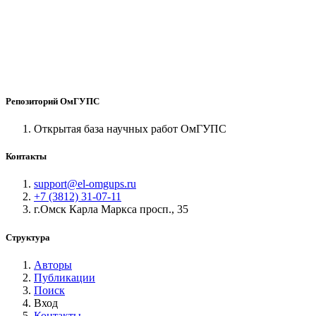
Репозиторий ОмГУПС
Открытая база научных работ ОмГУПС
Контакты
support@el-omgups.ru
+7 (3812) 31-07-11
г.Омск Карла Маркса просп., 35
Структура
Авторы
Публикации
Поиск
Вход
Контакты