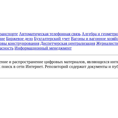
транспорте
Автоматическая телефонная связь
Алгебра и геометри
ние
Биржевое дело
Бухгалтерский учет
Вагоны и вагонное хозяй
овы конструирования
Диспетчерская централизация
Журналист
асность
Информационный менеджмент
ние и распространение цифровых материалов, являющихся инт
поиск в сети Интернет. Репозиторий содержит документы и пуб