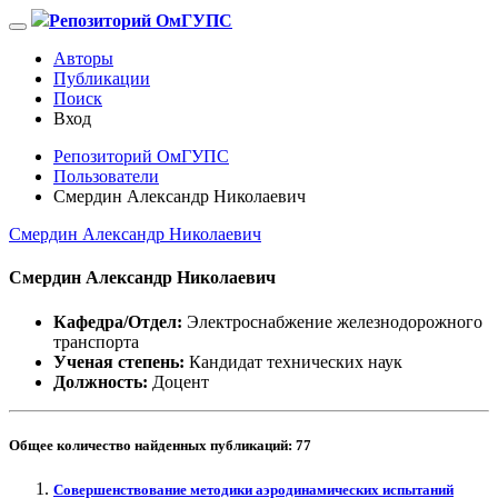
Репозиторий ОмГУПС
Авторы
Публикации
Поиск
Вход
Репозиторий ОмГУПС
Пользователи
Смердин Александр Николаевич
Смердин Александр Николаевич
Смердин Александр Николаевич
Кафедра/Отдел:
Электроснабжение железнодорожного
транспорта
Ученая степень:
Кандидат технических наук
Должность:
Доцент
Общее количество найденных публикаций:
77
Совершенствование методики аэродинамических испытаний