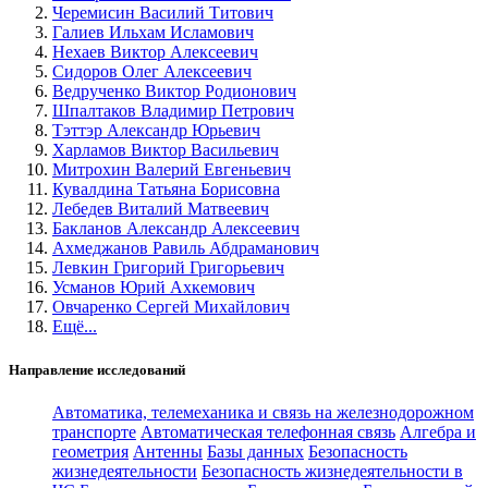
Черемисин Василий Титович
Галиев Ильхам Исламович
Нехаев Виктор Алексеевич
Сидоров Олег Алексеевич
Ведрученко Виктор Родионович
Шпалтаков Владимир Петрович
Тэттэр Александр Юрьевич
Харламов Виктор Васильевич
Митрохин Валерий Евгеньевич
Кувалдина Татьяна Борисовна
Лебедев Виталий Матвеевич
Бакланов Александр Алексеевич
Ахмеджанов Равиль Абдраманович
Левкин Григорий Григорьевич
Усманов Юрий Ахкемович
Овчаренко Сергей Михайлович
Ещё...
Направление исследований
Автоматика, телемеханика и связь на железнодорожном
транспорте
Автоматическая телефонная связь
Алгебра и
геометрия
Антенны
Базы данных
Безопасность
жизнедеятельности
Безопасность жизнедеятельности в