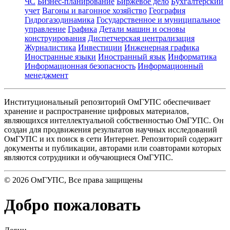
ЧС
Бизнес-планирование
Биржевое дело
Бухгалтерский
учет
Вагоны и вагонное хозяйство
География
Гидрогазодинамика
Государственное и муниципальное
управление
Графика
Детали машин и основы
конструирования
Диспетчерская централизация
Журналистика
Инвестиции
Инженерная графика
Иностранные языки
Иностранный язык
Информатика
Информационная безопасность
Информационный
менеджмент
Институциональный репозиторий ОмГУПС обеспечивает
хранение и распространение цифровых материалов,
являющихся интеллектуальной собственностью ОмГУПС. Он
создан для продвижения результатов научных исследований
ОмГУПС и их поиск в сети Интернет. Репозиторий содержит
документы и публикации, авторами или соавторами которых
являются сотрудники и обучающиеся ОмГУПС.
©
2026
ОмГУПС
, Все права защищены
Добро пожаловать