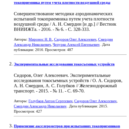
токоприемника путем учета плотности воздушной среды
Совершенствование методики аэродинамических
испытаний токоприемника путем учета плотности
воздушной среды / А. Н. Смердин [и др.] // Вестник
ВНИИЖТа. - 2016. - № 6. - С. 328-333.
Авторы:
Миронос Н. В.
,
Сидоров Олег Алексеевич
,
Смердин
Александр Николаевич
,
Чепурко Алексей Евгеньевич
. Дата
публикации:
2016
. Просмотров: 487
Экспериментальные исследования токосъемных устройств
Сидоров, Олег Алексеевич. Экспериментальные
исследования токосъемных устройств / О. А. Сидоров,
А. Н. Смердин, А. С. Голубков // Железнодорожный
транспорт. - 2015. - № 11. - С. 69-70.
Авторы:
Голубков Антон Сергеевич
,
Сидоров Олег Алексеевич
,
Смердин Александр Николаевич
. Дата публикации:
2015
.
Просмотров: 427
Применение акселерометров при испытаниях токоприемников