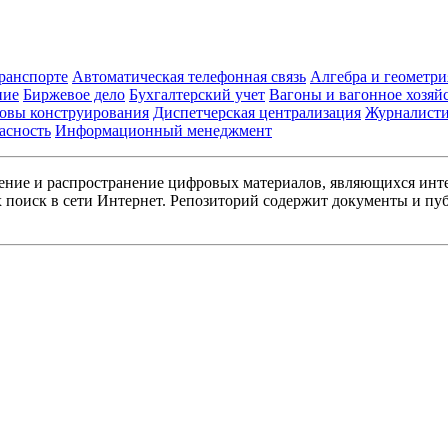
транспорте
Автоматическая телефонная связь
Алгебра и геометри
ние
Биржевое дело
Бухгалтерский учет
Вагоны и вагонное хозяй
овы конструирования
Диспетчерская централизация
Журналист
асность
Информационный менеджмент
ние и распространение цифровых материалов, являющихся инт
поиск в сети Интернет. Репозиторий содержит документы и пуб