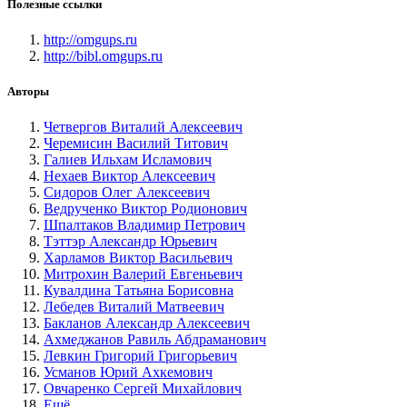
Полезные ссылки
http://omgups.ru
http://bibl.omgups.ru
Авторы
Четвергов Виталий Алексеевич
Черемисин Василий Титович
Галиев Ильхам Исламович
Нехаев Виктор Алексеевич
Сидоров Олег Алексеевич
Ведрученко Виктор Родионович
Шпалтаков Владимир Петрович
Тэттэр Александр Юрьевич
Харламов Виктор Васильевич
Митрохин Валерий Евгеньевич
Кувалдина Татьяна Борисовна
Лебедев Виталий Матвеевич
Бакланов Александр Алексеевич
Ахмеджанов Равиль Абдраманович
Левкин Григорий Григорьевич
Усманов Юрий Ахкемович
Овчаренко Сергей Михайлович
Ещё...