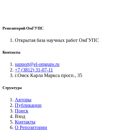
Репозиторий ОмГУПС
Открытая база научных работ ОмГУПС
Контакты
support@el-omgups.ru
+7 (3812) 31-07-11
г.Омск Карла Маркса просп., 35
Структура
Авторы
Публикации
Поиск
Вход
Контакты
О Репозитории