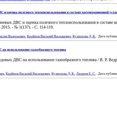
 и оценка полезного теплоиспользования в составе когенерационной уста
евых ДВС и оценка полезного теплоиспользования в составе коге
15. - № 1(137). - С. 114-119.
ксим Валерьевич
,
Крайнов Василий Васильевич
,
Кузнецова Д. К.
. Дата публи
С на использование газообразного топлива
овых ДВС на использование газообразного топлива / В. Р. Ведр
вич
,
Крайнов Василий Васильевич
,
Кузнецова Д. К.
,
Лазарев Е. С.
. Дата публик