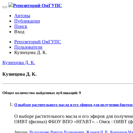
Репозиторий ОмГУПС
Авторы
Публикации
Поиск
Вход
Репозиторий ОмГУПС
Пользователи
Кузнецова Д. К.
Кузнецова Д. К.
Кузнецова Д. К.
Общее количество найденных публикаций:
9
О выборе растительного масла и его эфиров для получения биотоп
О выборе растительного масла и его эфиров для получения
ОИВТ (филиал) ФБОУ ВПО «НГАВТ». - Омск : ОИВТ (фили
Авторы:
Ведрученко Виктор Родионович
,
Жданов Н. В.
,
Кокшаров Ма