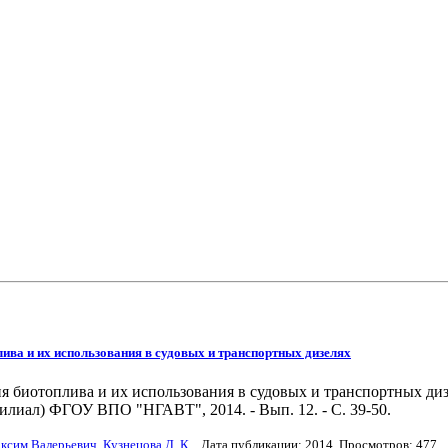
лива и их использования в судовых и транспортных дизелях
 биотоплива и их использования в судовых и транспортных дизел
ал) ФГОУ ВПО "НГАВТ", 2014. - Вып. 12. - С. 39-50.
ксим Валерьевич
,
Кузнецова Д. К.
. Дата публикации:
2014
. Просмотров: 477