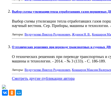
Выбор схемы утилизации тепла отработавших газов поршневых ДВС
Выбор схемы утилизации тепла отработавших газов поршн
научный вестник. Сер. Приборы, машины и технологии. - 20
Авторы:
Ведрученко Виктор Родионович
,
Жданов Н. В.
,
Кокшаров Ма
О технических решениях при переводе транспортных и судовых ДВ
О технических решениях при переводе транспортных и суд
машины и технологии. - 2014. - № 3 (133). - С. 186-189.
Авторы:
Ведрученко Виктор Родионович
,
Кокшаров Максим Валерье
Смотреть другие публикации автора