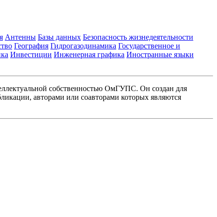
я
Антенны
Базы данных
Безопасность жизнедеятельности
ство
География
Гидрогазодинамика
Государственное и
ика
Инвестиции
Инженерная графика
Иностранные языки
еллектуальной собственностью ОмГУПС. Он создан для
ликации, авторами или соавторами которых являются