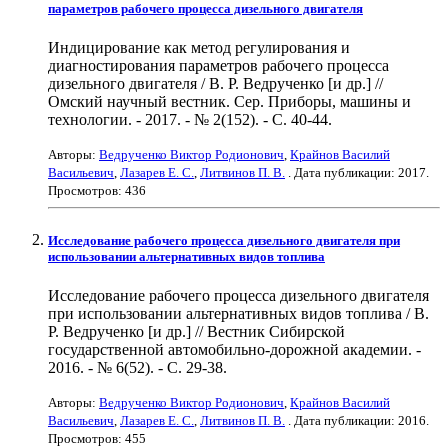
параметров рабочего процесса дизельного двигателя
Индицирование как метод регулирования и
диагностирования параметров рабочего процесса
дизельного двигателя / В. Р. Ведрученко [и др.] //
Омский научный вестник. Сер. Приборы, машины и
технологии. - 2017. - № 2(152). - С. 40-44.
Авторы:
Ведрученко Виктор Родионович
,
Крайнов Василий
Васильевич
,
Лазарев Е. С.
,
Литвинов П. В.
. Дата публикации:
2017
.
Просмотров: 436
Исследование рабочего процесса дизельного двигателя при
использовании альтернативных видов топлива
Исследование рабочего процесса дизельного двигателя
при использовании альтернативных видов топлива / В.
Р. Ведрученко [и др.] // Вестник Сибирской
государственной автомобильно-дорожной академии. -
2016. - № 6(52). - С. 29-38.
Авторы:
Ведрученко Виктор Родионович
,
Крайнов Василий
Васильевич
,
Лазарев Е. С.
,
Литвинов П. В.
. Дата публикации:
2016
.
Просмотров: 455