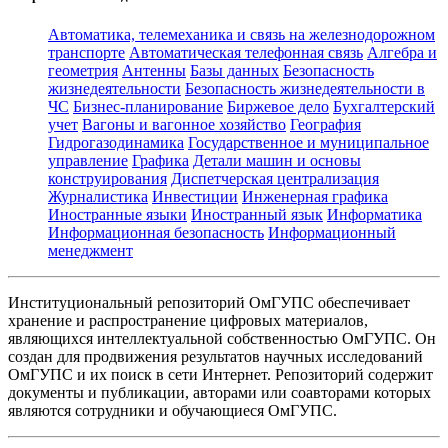
Автоматика, телемеханика и связь на железнодорожном
транспорте
Автоматическая телефонная связь
Алгебра и
геометрия
Антенны
Базы данных
Безопасность
жизнедеятельности
Безопасность жизнедеятельности в
ЧС
Бизнес-планирование
Биржевое дело
Бухгалтерский
учет
Вагоны и вагонное хозяйство
География
Гидрогазодинамика
Государственное и муниципальное
управление
Графика
Детали машин и основы
конструирования
Диспетчерская централизация
Журналистика
Инвестиции
Инженерная графика
Иностранные языки
Иностранный язык
Информатика
Информационная безопасность
Информационный
менеджмент
Институциональный репозиторий ОмГУПС обеспечивает
хранение и распространение цифровых материалов,
являющихся интеллектуальной собственностью ОмГУПС. Он
создан для продвижения результатов научных исследований
ОмГУПС и их поиск в сети Интернет. Репозиторий содержит
документы и публикации, авторами или соавторами которых
являются сотрудники и обучающиеся ОмГУПС.