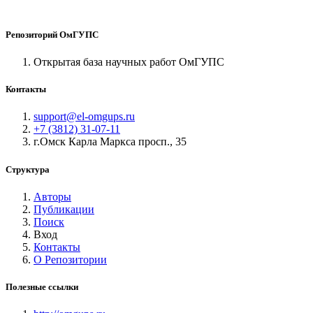
Репозиторий ОмГУПС
Открытая база научных работ ОмГУПС
Контакты
support@el-omgups.ru
+7 (3812) 31-07-11
г.Омск Карла Маркса просп., 35
Структура
Авторы
Публикации
Поиск
Вход
Контакты
О Репозитории
Полезные ссылки