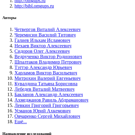
http://omgups.ru
http://bibl.omgups.ru
Авторы
Четвергов Виталий Алексеевич
Черемисин Василий Титович
Галиев Ильхам Исламович
Нехаев Виктор Алексеевич
Сидоров Олег Алексеевич
Ведрученко Виктор Родионович
Шпалтаков Владимир Петрович
Тэттэр Александр Юрьевич
Харламов Виктор Васильевич
Митрохин Валерий Евгеньевич
Кувалдина Татьяна Борисовна
Лебедев Виталий Матвеевич
Бакланов Александр Алексеевич
Ахмеджанов Равиль Абдраманович
Левкин Григорий Григорьевич
Усманов Юрий Ахкемович
Овчаренко Сергей Михайлович
Ещё...
Направление исследований