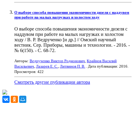
О выборе способа повышения экономичности дизеля с наддувом
при работе на малых нагрузках и холостом ходу
О выборе способа повышения экономичности дизеля с
наддувом при работе на малых нагрузках и холостом
ходу / В. Р. Ведрученко [и др.] // Омский научный
вестник. Сер. Приборы, машины и технологии. - 2016. -
№ 6(150). - С. 68-72.
Авторы:
Ведрученко Виктор Родионович
,
Крайнов Василий
Васильевич
,
Лазарев Е. С.
,
Литвинов П. В.
. Дата публикации:
2016
.
Просмотров: 422
Смотреть другие публикации автора