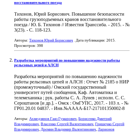
восстановительного поезда
Тихонов, Юрий Борисович. Повышение безопасности
работы грузоподъемных кранов восстановительного
поезда / Ю. Б. Тихонов // Известия Транссиба. - 2015. - №
3(23). - С. 118-123.
Авторы:
Тихонов Юрий Борисович
. Дата публикации:
2015
.
Просмотров: 398
Разработка мероприятий по повышению надежности работы
рельсовых цепей и АЛСН
Разработка мероприятий по повышению надежности
работы рельсовых цепей и АЛСН : Отчет № 2185 о НИР
(промежуточный) / Омский государственный
университет путей сообщения, Каф. Автоматика и
телемеханика ; рук. работы С. А. Лунев ; исполн. С. С.
Сероштанов [и др.]. - Омск : ОмГУПС, 2017. - 103 л. - №
ГР01.20.01 04837. - Инв.№АААА-Б17-217101350002-8
Авторы:
Ахмедзянов Гаяз Гумарович
,
Борисенко Дмитрий
Владимирович
,
Власенко Сергей Валентинович
,
Гришечко Сергей
Владимирович
,
Дремин Владимир Валентинович
,
Ларионов