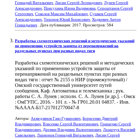
Геннадий Витальевич
,
Лисин Сергей Леонидович
,
Лунев Сергей
Александрович
,
Присухина Илона Вадимовна
,
Сероштанов Сергей
Сергеевич
,
Соколов Максим Михайлович
,
Сушков Сергей
Александрович
,
Тихонов Юрий Борисович
,
Ходкевич Антон
Геннадьевич
. Дата публикации:
2017
. Просмотров: 584
Разработка схемотехнических решений и методических указаний
по применению устройств защиты от перенапряжений на
раздельных пунктах при разных видах тяги
Разработка схемотехнических решений и методических
указаний по применению устройств защиты от
перенапряжений на раздельных пунктах при разных
видах тяги : отчет № 2155 о НИР (промежуточный) /
Омский государственный университет путей
сообщения, Каф. Автоматика и телемеханика ; рук.
работы С. А. Лунев ; исполн. С. А. Лунев [и др.]. - Омск
: ОмГУПС, 2016. - 101 л. - № ГР01.20.01 04837. - Инв.
№АААА-Б17-217012770047-8
Авторы:
Ахмедзянов Гаяз Гумарович
,
Борисенко Дмитрий
Владимирович
,
Власенко Сергей Валентинович
,
Гришечко Сергей
Владимирович
,
Дремин Владимир Валентинович
,
Лазарчук Василий
Савельевич
,
Ларионов Геннадий Витальевич
,
Лисин Сергей