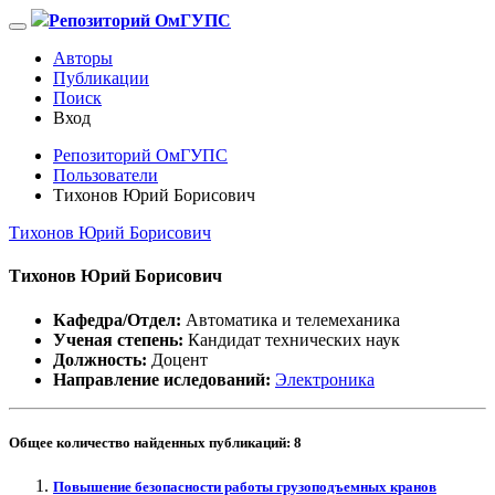
Репозиторий ОмГУПС
Авторы
Публикации
Поиск
Вход
Репозиторий ОмГУПС
Пользователи
Тихонов Юрий Борисович
Тихонов Юрий Борисович
Тихонов Юрий Борисович
Кафедра/Отдел:
Автоматика и телемеханика
Ученая степень:
Кандидат технических наук
Должность:
Доцент
Направление иследований:
Электроника
Общее количество найденных публикаций:
8
Повышение безопасности работы грузоподъемных кранов