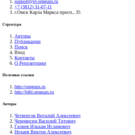
support@el-omgups.ru
+7 (3812) 31-07-11
г.Омск Карла Маркса просп., 35
Структура
Авторы
Публикации
Поиск
Вход
Контакты
О Репозитории
Полезные ссылки
http://omgups.ru
http://bibl.omgups.ru
Авторы
Четвергов Виталий Алексеевич
Черемисин Василий Титович
Галиев Ильхам Исламович
Нехаев Виктор Алексеевич