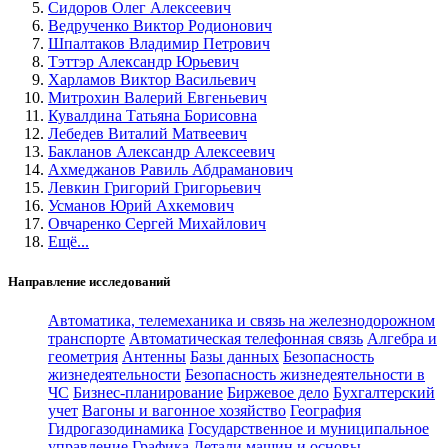
Сидоров Олег Алексеевич
Ведрученко Виктор Родионович
Шпалтаков Владимир Петрович
Тэттэр Александр Юрьевич
Харламов Виктор Васильевич
Митрохин Валерий Евгеньевич
Кувалдина Татьяна Борисовна
Лебедев Виталий Матвеевич
Бакланов Александр Алексеевич
Ахмеджанов Равиль Абдраманович
Левкин Григорий Григорьевич
Усманов Юрий Ахкемович
Овчаренко Сергей Михайлович
Ещё...
Направление исследований
Автоматика, телемеханика и связь на железнодорожном
транспорте
Автоматическая телефонная связь
Алгебра и
геометрия
Антенны
Базы данных
Безопасность
жизнедеятельности
Безопасность жизнедеятельности в
ЧС
Бизнес-планирование
Биржевое дело
Бухгалтерский
учет
Вагоны и вагонное хозяйство
География
Гидрогазодинамика
Государственное и муниципальное
управление
Графика
Детали машин и основы