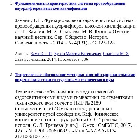
Функциональная характеристика системы кровообращения
пауэрлифтеров высокой квалификации
Замчий, Т. П. Функциональная характеристика системы
кровообращения пауэрлифтеров высокой квалификации
/ Т. П. Замчий, М. Х. Спатаева, М. В. Кузин // Омский
научный вестник. Сер. Общество. История.
Современность. - 2014. - № 4(131). - С. 125-128.
Авторы:
Замчий Т. П.
,
Кузин Максим Валерьевич
,
Спатаева М. Х.
.
Дата публикации:
2014
. Просмотров: 386
Теоретическое обоснование методики занятий оздоровительными
видами гимнастики со студентками технического вуза
Теоретическое обоснование методики занятий
оздоровительными видами гимнастики со студентками
технического вуза : отчет о НИР № 2189
(промежуточный) / Омский государственный
университет путей сообщения, Каф. Физическое
воспитание и спорт ; рук. работы О. Л. Трещева ;
исполн. О. Л. Трещева [и др.]. - Омск : ОмГУПС, 2017. -
42 с. - № ГР01.2006.00823. - Инв.№АААА-Б17-
217100610013-6