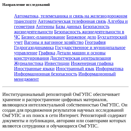
Направление исследований
Автоматика, телемеханика и связь на железнодорожном
транспорте
Автоматическая телефонная связь
Алгебра и
геометрия
Антенны
Базы данных
Безопасность
жизнедеятельности
Безопасность жизнедеятельности в
ЧС
Бизнес-планирование
Биржевое дело
Бухгалтерский
учет
Вагоны и вагонное хозяйство
География
Гидрогазодинамика
Государственное и муниципальное
управление
Графика
Детали машин и основы
конструирования
Диспетчерская централизация
Журналистика
Инвестиции
Инженерная графика
Иностранные языки
Иностранный язык
Информатика
Информационная безопасность
Информационный
менеджмент
Институциональный репозиторий ОмГУПС обеспечивает
хранение и распространение цифровых материалов,
являющихся интеллектуальной собственностью ОмГУПС. Он
создан для продвижения результатов научных исследований
ОмГУПС и их поиск в сети Интернет. Репозиторий содержит
документы и публикации, авторами или соавторами которых
являются сотрудники и обучающиеся ОмГУПС.