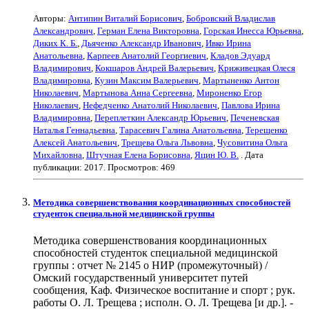
Авторы:
Антипин Виталий Борисович
,
Бобровский Владислав
Александрович
,
Герман Елена Викторовна
,
Горская Инесса Юрьевна
,
Диких К. Б.
,
Дьяченко Александр Иванович
,
Ивко Ирина
Анатольевна
,
Карпеев Анатолий Георгиевич
,
Кладов Эдуард
Владимирович
,
Кокшаров Андрей Валерьевич
,
Криживецкая Олеся
Владимировна
,
Кузин Максим Валерьевич
,
Мартыненко Антон
Николаевич
,
Мартынова Анна Сергеевна
,
Мироненко Егор
Николаевич
,
Нефедченко Анатолий Николаевич
,
Павлова Ирина
Владимировна
,
Переплеткин Александр Юрьевич
,
Печеневская
Наталья Геннадьевна
,
Тарасевич Галина Анатольевна
,
Терещенко
Алексей Анатольевич
,
Трещева Ольга Львовна
,
Чусовитина Ольга
Михайловна
,
Штучная Елена Борисовна
,
Яцин Ю. В.
. Дата
публикации:
2017
. Просмотров: 469
Методика совершенствования координационных способностей
студенток специальной медицинской группы
Методика совершенствования координационных
способностей студенток специальной медицинской
группы : отчет № 2145 о НИР (промежуточный) /
Омский государственный университет путей
сообщения, Каф. Физическое воспитание и спорт ; рук.
работы О. Л. Трещева ; исполн. О. Л. Трещева [и др.]. -