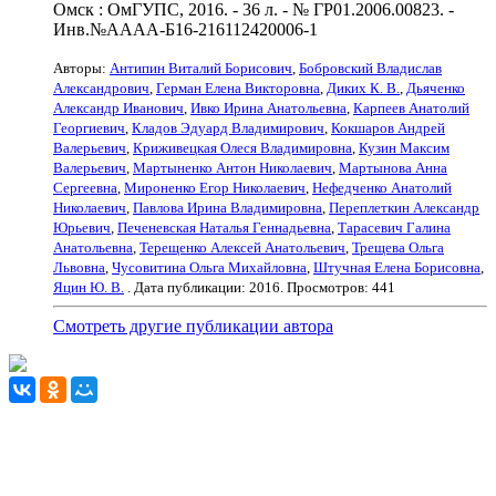
Омск : ОмГУПС, 2016. - 36 л. - № ГР01.2006.00823. -
Инв.№АААА-Б16-216112420006-1
Авторы:
Антипин Виталий Борисович
,
Бобровский Владислав
Александрович
,
Герман Елена Викторовна
,
Диких К. В.
,
Дьяченко
Александр Иванович
,
Ивко Ирина Анатольевна
,
Карпеев Анатолий
Георгиевич
,
Кладов Эдуард Владимирович
,
Кокшаров Андрей
Валерьевич
,
Криживецкая Олеся Владимировна
,
Кузин Максим
Валерьевич
,
Мартыненко Антон Николаевич
,
Мартынова Анна
Сергеевна
,
Мироненко Егор Николаевич
,
Нефедченко Анатолий
Николаевич
,
Павлова Ирина Владимировна
,
Переплеткин Александр
Юрьевич
,
Печеневская Наталья Геннадьевна
,
Тарасевич Галина
Анатольевна
,
Терещенко Алексей Анатольевич
,
Трещева Ольга
Львовна
,
Чусовитина Ольга Михайловна
,
Штучная Елена Борисовна
,
Яцин Ю. В.
. Дата публикации:
2016
. Просмотров: 441
Смотреть другие публикации автора