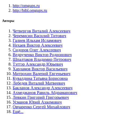
http://omgups.ru
http://bibl.omgups.ru
Авторы
Четвергов Виталий Алексеевич
Черемисин Василий Титович
Галиев Ильхам Исламович
Нехаев Виктор Алексеевич
Сидоров Олег Алексеевич
Ведрученко Виктор Родионович
Шпалтаков Владимир Петрович
Тэттэр Александр Юрьевич
Харламов Виктор Васильевич
Митрохин Валерий Евгеньевич
Кувалдина Татьяна Борисовна
Лебедев Виталий Матвеевич
Бакланов Александр Алексеевич
Ахмеджанов Равиль Абдраманович
Левкин Григорий Григорьевич
Усманов Юрий Ахкемович
Овчаренко Сергей Михайлович
Ещё...