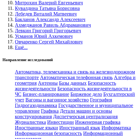
Митрохин Валерий Евгеньевич
Кувалдина Татьяна Борисовна
Лебедев Виталий Матвеевич
Бакланов Александр Алексеевич
Ахмеджанов Равиль Абдраманович
Левкин Григорий Григорьевич
Усманов Юрий Ахкемович
Овчаренко Сергей Михайлович
Ещё...
Направление исследований
Автоматика, телемеханика и связь на железнодорожном
транспорте
Автоматическая телефонная связь
Алгебра и
геометрия
Антенны
Базы данных
Безопасность
жизнедеятельности
Безопасность жизнедеятельности в
ЧС
Бизнес-планирование
Биржевое дело
Бухгалтерский
учет
Вагоны и вагонное хозяйство
География
Гидрогазодинамика
Государственное и муниципальное
управление
Графика
Детали машин и основы
конструирования
Диспетчерская централизация
Журналистика
Инвестиции
Инженерная графика
Иностранные языки
Иностранный язык
Информатика
Информационная безопасность
Информационный
менеджмент