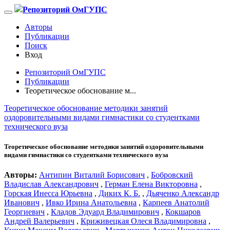
Репозиторий ОмГУПС
Авторы
Публикации
Поиск
Вход
Репозиторий ОмГУПС
Публикации
Теоретическое обоснование м...
Теоретическое обоснование методики занятий
оздоровительными видами гимнастики со студентками
технического вуза
Теоретическое обоснование методики занятий оздоровительными
видами гимнастики со студентками технического вуза
Авторы:
Антипин Виталий Борисович
,
Бобровский
Владислав Александрович
,
Герман Елена Викторовна
,
Горская Инесса Юрьевна
,
Диких К. Б.
,
Дьяченко Александр
Иванович
,
Ивко Ирина Анатольевна
,
Карпеев Анатолий
Георгиевич
,
Кладов Эдуард Владимирович
,
Кокшаров
Андрей Валерьевич
,
Криживецкая Олеся Владимировна
,