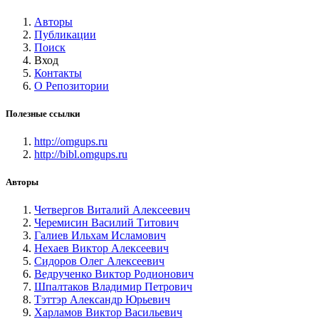
Авторы
Публикации
Поиск
Вход
Контакты
О Репозитории
Полезные ссылки
http://omgups.ru
http://bibl.omgups.ru
Авторы
Четвергов Виталий Алексеевич
Черемисин Василий Титович
Галиев Ильхам Исламович
Нехаев Виктор Алексеевич
Сидоров Олег Алексеевич
Ведрученко Виктор Родионович
Шпалтаков Владимир Петрович
Тэттэр Александр Юрьевич
Харламов Виктор Васильевич