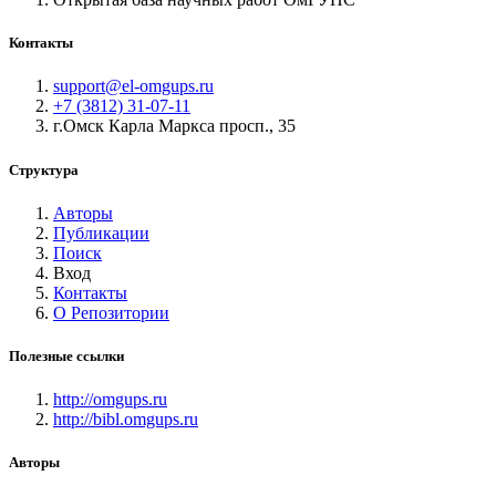
Контакты
support@el-omgups.ru
+7 (3812) 31-07-11
г.Омск Карла Маркса просп., 35
Структура
Авторы
Публикации
Поиск
Вход
Контакты
О Репозитории
Полезные ссылки
http://omgups.ru
http://bibl.omgups.ru
Авторы