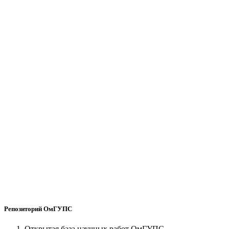
Репозиторий ОмГУПС
Открытая база научных работ ОмГУПС