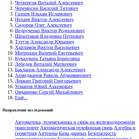
Четвергов Виталий Алексеевич
Черемисин Василий Титович
Галиев Ильхам Исламович
Нехаев Виктор Алексеевич
Сидоров Олег Алексеевич
Ведрученко Виктор Родионович
Шпалтаков Владимир Петрович
Тэттэр Александр Юрьевич
Харламов Виктор Васильевич
Митрохин Валерий Евгеньевич
Кувалдина Татьяна Борисовна
Лебедев Виталий Матвеевич
Бакланов Александр Алексеевич
Ахмеджанов Равиль Абдраманович
Левкин Григорий Григорьевич
Усманов Юрий Ахкемович
Овчаренко Сергей Михайлович
Ещё...
Направление исследований
Автоматика, телемеханика и связь на железнодорожном
транспорте
Автоматическая телефонная связь
Алгебра и
геометрия
Антенны
Базы данных
Безопасность
жизнедеятельности
Безопасность жизнедеятельности в