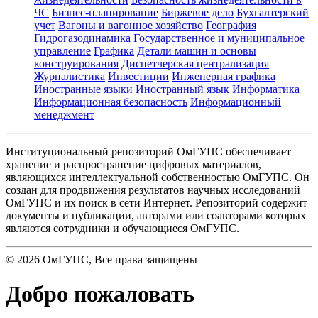
ЧС
Бизнес-планирование
Биржевое дело
Бухгалтерский
учет
Вагоны и вагонное хозяйство
География
Гидрогазодинамика
Государственное и муниципальное
управление
Графика
Детали машин и основы
конструирования
Диспетчерская централизация
Журналистика
Инвестиции
Инженерная графика
Иностранные языки
Иностранный язык
Информатика
Информационная безопасность
Информационный
менеджмент
Институциональный репозиторий ОмГУПС обеспечивает
хранение и распространение цифровых материалов,
являющихся интеллектуальной собственностью ОмГУПС. Он
создан для продвижения результатов научных исследований
ОмГУПС и их поиск в сети Интернет. Репозиторий содержит
документы и публикации, авторами или соавторами которых
являются сотрудники и обучающиеся ОмГУПС.
©
2026
ОмГУПС
, Все права защищены
Добро пожаловать