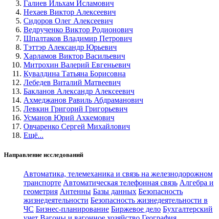
Галиев Ильхам Исламович
Нехаев Виктор Алексеевич
Сидоров Олег Алексеевич
Ведрученко Виктор Родионович
Шпалтаков Владимир Петрович
Тэттэр Александр Юрьевич
Харламов Виктор Васильевич
Митрохин Валерий Евгеньевич
Кувалдина Татьяна Борисовна
Лебедев Виталий Матвеевич
Бакланов Александр Алексеевич
Ахмеджанов Равиль Абдраманович
Левкин Григорий Григорьевич
Усманов Юрий Ахкемович
Овчаренко Сергей Михайлович
Ещё...
Направление исследований
Автоматика, телемеханика и связь на железнодорожном
транспорте
Автоматическая телефонная связь
Алгебра и
геометрия
Антенны
Базы данных
Безопасность
жизнедеятельности
Безопасность жизнедеятельности в
ЧС
Бизнес-планирование
Биржевое дело
Бухгалтерский
учет
Вагоны и вагонное хозяйство
География