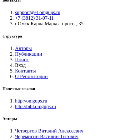
Контакты
support@el-omgups.ru
+7 (3812) 31-07-11
г.Омск Карла Маркса просп., 35
Структура
Авторы
Публикации
Поиск
Вход
Контакты
О Репозитории
Полезные ссылки
http://omgups.ru
http://bibl.omgups.ru
Авторы
Четвергов Виталий Алексеевич
Черемисин Василий Титович