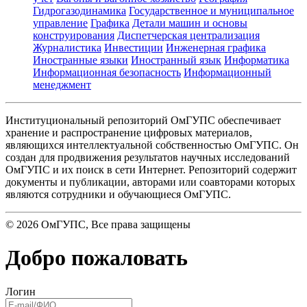
Гидрогазодинамика
Государственное и муниципальное
управление
Графика
Детали машин и основы
конструирования
Диспетчерская централизация
Журналистика
Инвестиции
Инженерная графика
Иностранные языки
Иностранный язык
Информатика
Информационная безопасность
Информационный
менеджмент
Институциональный репозиторий ОмГУПС обеспечивает
хранение и распространение цифровых материалов,
являющихся интеллектуальной собственностью ОмГУПС. Он
создан для продвижения результатов научных исследований
ОмГУПС и их поиск в сети Интернет. Репозиторий содержит
документы и публикации, авторами или соавторами которых
являются сотрудники и обучающиеся ОмГУПС.
©
2026
ОмГУПС
, Все права защищены
Добро пожаловать
Логин