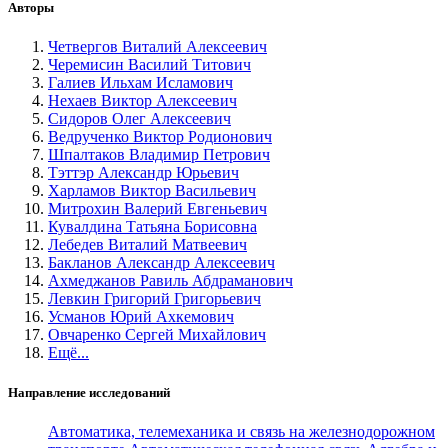
Авторы
Четвергов Виталий Алексеевич
Черемисин Василий Титович
Галиев Ильхам Исламович
Нехаев Виктор Алексеевич
Сидоров Олег Алексеевич
Ведрученко Виктор Родионович
Шпалтаков Владимир Петрович
Тэттэр Александр Юрьевич
Харламов Виктор Васильевич
Митрохин Валерий Евгеньевич
Кувалдина Татьяна Борисовна
Лебедев Виталий Матвеевич
Бакланов Александр Алексеевич
Ахмеджанов Равиль Абдраманович
Левкин Григорий Григорьевич
Усманов Юрий Ахкемович
Овчаренко Сергей Михайлович
Ещё...
Направление исследований
Автоматика, телемеханика и связь на железнодорожном