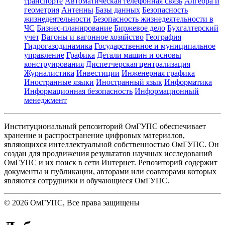
транспорте
Автоматическая телефонная связь
Алгебра и
геометрия
Антенны
Базы данных
Безопасность
жизнедеятельности
Безопасность жизнедеятельности в
ЧС
Бизнес-планирование
Биржевое дело
Бухгалтерский
учет
Вагоны и вагонное хозяйство
География
Гидрогазодинамика
Государственное и муниципальное
управление
Графика
Детали машин и основы
конструирования
Диспетчерская централизация
Журналистика
Инвестиции
Инженерная графика
Иностранные языки
Иностранный язык
Информатика
Информационная безопасность
Информационный
менеджмент
Институциональный репозиторий ОмГУПС обеспечивает
хранение и распространение цифровых материалов,
являющихся интеллектуальной собственностью ОмГУПС. Он
создан для продвижения результатов научных исследований
ОмГУПС и их поиск в сети Интернет. Репозиторий содержит
документы и публикации, авторами или соавторами которых
являются сотрудники и обучающиеся ОмГУПС.
©
2026
ОмГУПС
, Все права защищены