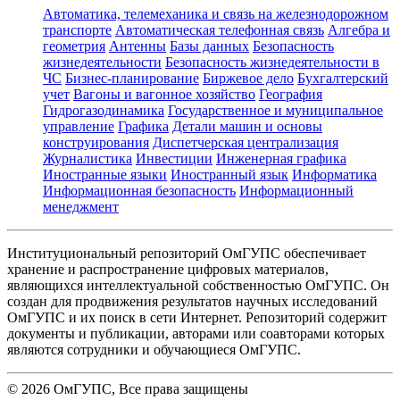
Автоматика, телемеханика и связь на железнодорожном
транспорте
Автоматическая телефонная связь
Алгебра и
геометрия
Антенны
Базы данных
Безопасность
жизнедеятельности
Безопасность жизнедеятельности в
ЧС
Бизнес-планирование
Биржевое дело
Бухгалтерский
учет
Вагоны и вагонное хозяйство
География
Гидрогазодинамика
Государственное и муниципальное
управление
Графика
Детали машин и основы
конструирования
Диспетчерская централизация
Журналистика
Инвестиции
Инженерная графика
Иностранные языки
Иностранный язык
Информатика
Информационная безопасность
Информационный
менеджмент
Институциональный репозиторий ОмГУПС обеспечивает
хранение и распространение цифровых материалов,
являющихся интеллектуальной собственностью ОмГУПС. Он
создан для продвижения результатов научных исследований
ОмГУПС и их поиск в сети Интернет. Репозиторий содержит
документы и публикации, авторами или соавторами которых
являются сотрудники и обучающиеся ОмГУПС.
©
2026
ОмГУПС
, Все права защищены