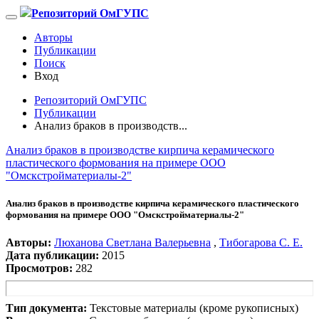
Репозиторий ОмГУПС
Авторы
Публикации
Поиск
Вход
Репозиторий ОмГУПС
Публикации
Анализ браков в производств...
Анализ браков в производстве кирпича керамического
пластического формования на примере ООО
"Омскстройматериалы-2"
Анализ браков в производстве кирпича керамического пластического
формования на примере ООО "Омскстройматериалы-2"
Авторы:
Люханова Светлана Валерьевна
,
Тибогарова С. Е.
Дата публикации:
2015
Просмотров:
282
Тип документа:
Текстовые материалы (кроме рукописных)