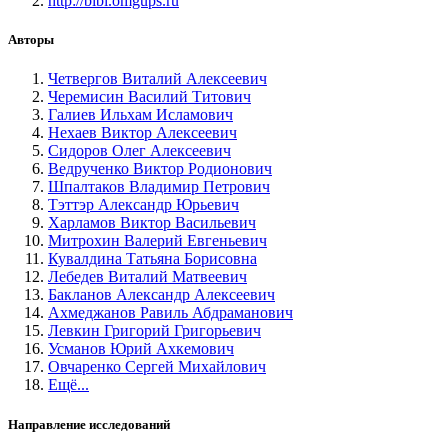
http://bibl.omgups.ru
Авторы
Четвергов Виталий Алексеевич
Черемисин Василий Титович
Галиев Ильхам Исламович
Нехаев Виктор Алексеевич
Сидоров Олег Алексеевич
Ведрученко Виктор Родионович
Шпалтаков Владимир Петрович
Тэттэр Александр Юрьевич
Харламов Виктор Васильевич
Митрохин Валерий Евгеньевич
Кувалдина Татьяна Борисовна
Лебедев Виталий Матвеевич
Бакланов Александр Алексеевич
Ахмеджанов Равиль Абдраманович
Левкин Григорий Григорьевич
Усманов Юрий Ахкемович
Овчаренко Сергей Михайлович
Ещё...
Направление исследований