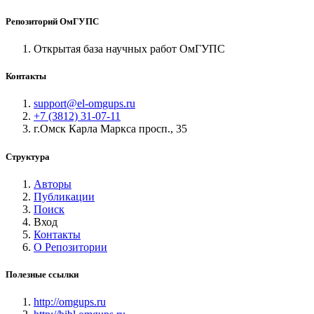
Репозиторий ОмГУПС
Открытая база научных работ ОмГУПС
Контакты
support@el-omgups.ru
+7 (3812) 31-07-11
г.Омск Карла Маркса просп., 35
Структура
Авторы
Публикации
Поиск
Вход
Контакты
О Репозитории
Полезные ссылки
http://omgups.ru