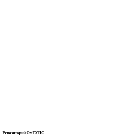
Репозиторий ОмГУПС