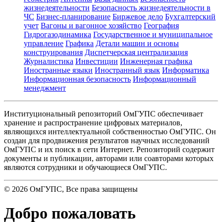
жизнедеятельности
Безопасность жизнедеятельности в
ЧС
Бизнес-планирование
Биржевое дело
Бухгалтерский
учет
Вагоны и вагонное хозяйство
География
Гидрогазодинамика
Государственное и муниципальное
управление
Графика
Детали машин и основы
конструирования
Диспетчерская централизация
Журналистика
Инвестиции
Инженерная графика
Иностранные языки
Иностранный язык
Информатика
Информационная безопасность
Информационный
менеджмент
Институциональный репозиторий ОмГУПС обеспечивает
хранение и распространение цифровых материалов,
являющихся интеллектуальной собственностью ОмГУПС. Он
создан для продвижения результатов научных исследований
ОмГУПС и их поиск в сети Интернет. Репозиторий содержит
документы и публикации, авторами или соавторами которых
являются сотрудники и обучающиеся ОмГУПС.
©
2026
ОмГУПС
, Все права защищены
Добро пожаловать