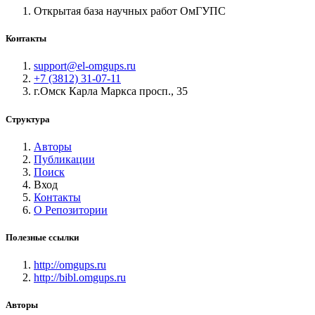
Открытая база научных работ ОмГУПС
Контакты
support@el-omgups.ru
+7 (3812) 31-07-11
г.Омск Карла Маркса просп., 35
Структура
Авторы
Публикации
Поиск
Вход
Контакты
О Репозитории
Полезные ссылки
http://omgups.ru
http://bibl.omgups.ru
Авторы