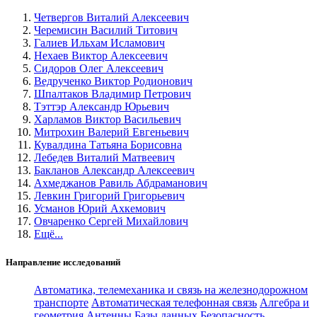
Четвергов Виталий Алексеевич
Черемисин Василий Титович
Галиев Ильхам Исламович
Нехаев Виктор Алексеевич
Сидоров Олег Алексеевич
Ведрученко Виктор Родионович
Шпалтаков Владимир Петрович
Тэттэр Александр Юрьевич
Харламов Виктор Васильевич
Митрохин Валерий Евгеньевич
Кувалдина Татьяна Борисовна
Лебедев Виталий Матвеевич
Бакланов Александр Алексеевич
Ахмеджанов Равиль Абдраманович
Левкин Григорий Григорьевич
Усманов Юрий Ахкемович
Овчаренко Сергей Михайлович
Ещё...
Направление исследований
Автоматика, телемеханика и связь на железнодорожном
транспорте
Автоматическая телефонная связь
Алгебра и
геометрия
Антенны
Базы данных
Безопасность