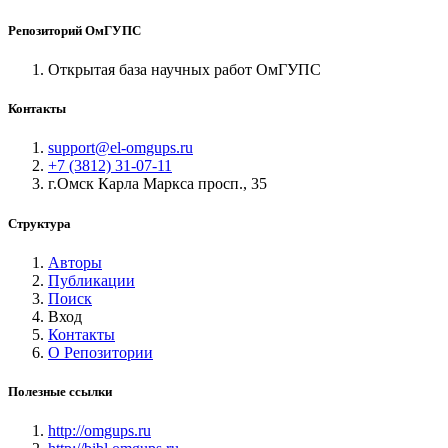
Репозиторий ОмГУПС
Открытая база научных работ ОмГУПС
Контакты
support@el-omgups.ru
+7 (3812) 31-07-11
г.Омск Карла Маркса просп., 35
Структура
Авторы
Публикации
Поиск
Вход
Контакты
О Репозитории
Полезные ссылки
http://omgups.ru