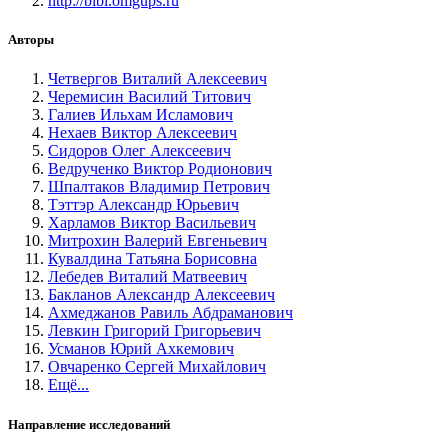
http://bibl.omgups.ru
Авторы
Четвергов Виталий Алексеевич
Черемисин Василий Титович
Галиев Ильхам Исламович
Нехаев Виктор Алексеевич
Сидоров Олег Алексеевич
Ведрученко Виктор Родионович
Шпалтаков Владимир Петрович
Тэттэр Александр Юрьевич
Харламов Виктор Васильевич
Митрохин Валерий Евгеньевич
Кувалдина Татьяна Борисовна
Лебедев Виталий Матвеевич
Бакланов Александр Алексеевич
Ахмеджанов Равиль Абдраманович
Левкин Григорий Григорьевич
Усманов Юрий Ахкемович
Овчаренко Сергей Михайлович
Ещё...
Направление исследований