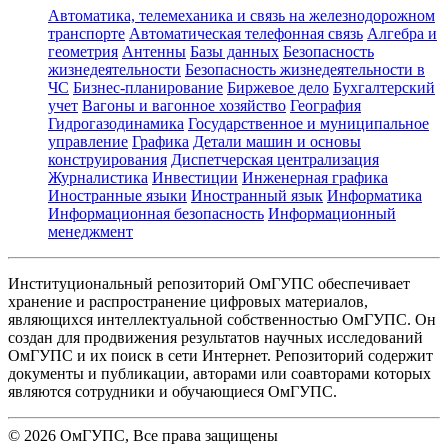
Автоматика, телемеханика и связь на железнодорожном
транспорте
Автоматическая телефонная связь
Алгебра и
геометрия
Антенны
Базы данных
Безопасность
жизнедеятельности
Безопасность жизнедеятельности в
ЧС
Бизнес-планирование
Биржевое дело
Бухгалтерский
учет
Вагоны и вагонное хозяйство
География
Гидрогазодинамика
Государственное и муниципальное
управление
Графика
Детали машин и основы
конструирования
Диспетчерская централизация
Журналистика
Инвестиции
Инженерная графика
Иностранные языки
Иностранный язык
Информатика
Информационная безопасность
Информационный
менеджмент
Институциональный репозиторий ОмГУПС обеспечивает
хранение и распространение цифровых материалов,
являющихся интеллектуальной собственностью ОмГУПС. Он
создан для продвижения результатов научных исследований
ОмГУПС и их поиск в сети Интернет. Репозиторий содержит
документы и публикации, авторами или соавторами которых
являются сотрудники и обучающиеся ОмГУПС.
©
2026
ОмГУПС
, Все права защищены