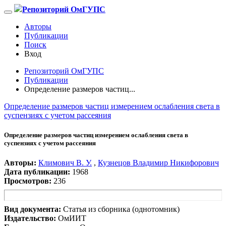
Репозиторий ОмГУПС
Авторы
Публикации
Поиск
Вход
Репозиторий ОмГУПС
Публикации
Определение размеров частиц...
Определение размеров частиц измерением ослабления света в
суспензиях с учетом рассеяния
Определение размеров частиц измерением ослабления света в
суспензиях с учетом рассеяния
Авторы:
Климович В. У.
,
Кузнецов Владимир Никифорович
Дата публикации:
1968
Просмотров:
236
Вид документа:
Статья из сборника (однотомник)
Издательство:
ОмИИТ