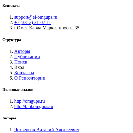
Контакты
support@el-omgups.ru
+7 (3812) 31-07-11
г.Омск Карла Маркса просп., 35
Структура
Авторы
Публикации
Поиск
Вход
Контакты
О Репозитории
Полезные ссылки
http://omgups.ru
http://bibl.omgups.ru
Авторы
Четвергов Виталий Алексеевич