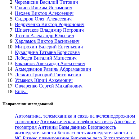
Черемисин Василий Титович
Галиев Ильхам Исламович
Нехаев Виктор Алексеевич
Сидоров Олег Алексеевич
Ведрученко Виктор Родионович
Шпалтаков Владимир Петрович
Тэттэр Александр Юрьевич
Харламов Виктор Васильевич
Митрохин Валерий Евгеньевич
Кувалдина Татьяна Борисовна
Лебедев Виталий Матвеевич
Бакланов Александр Алексеевич
Ахмеджанов Равиль Абдраманович
Левкин Григорий Григорьевич
Усманов Юрий Ахкемович
Овчаренко Сергей Михайлович
Ещё...
Направление исследований
Автоматика, телемеханика и связь на железнодорожном
транспорте
Автоматическая телефонная связь
Алгебра и
геометрия
Антенны
Базы данных
Безопасность
жизнедеятельности
Безопасность жизнедеятельности в
ЧС
Бизнес-планирование
Биржевое дело
Бухгалтерский