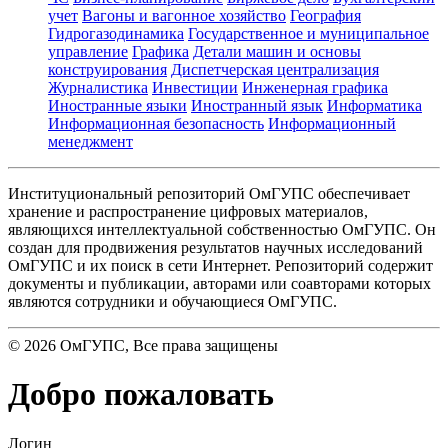
учет
Вагоны и вагонное хозяйство
География
Гидрогазодинамика
Государственное и муниципальное
управление
Графика
Детали машин и основы
конструирования
Диспетчерская централизация
Журналистика
Инвестиции
Инженерная графика
Иностранные языки
Иностранный язык
Информатика
Информационная безопасность
Информационный
менеджмент
Институциональный репозиторий ОмГУПС обеспечивает
хранение и распространение цифровых материалов,
являющихся интеллектуальной собственностью ОмГУПС. Он
создан для продвижения результатов научных исследований
ОмГУПС и их поиск в сети Интернет. Репозиторий содержит
документы и публикации, авторами или соавторами которых
являются сотрудники и обучающиеся ОмГУПС.
©
2026
ОмГУПС
, Все права защищены
Добро пожаловать
Логин