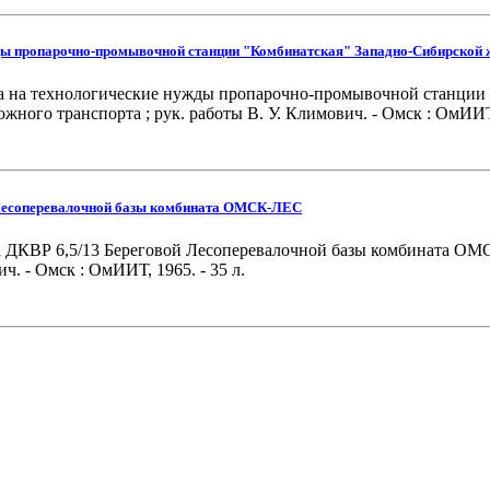
жды пропарочно-промывочной станции "Комбинатская" Западно-Сибирской 
ла на технологические нужды пропарочно-промывочной станции 
ого транспорта ; рук. работы В. У. Климович. - Омск : ОмИИТ, 
й Лесоперевалочной базы комбината ОМСК-ЛЕС
та ДКВР 6,5/13 Береговой Лесоперевалочной базы комбината ОМ
ч. - Омск : ОмИИТ, 1965. - 35 л.