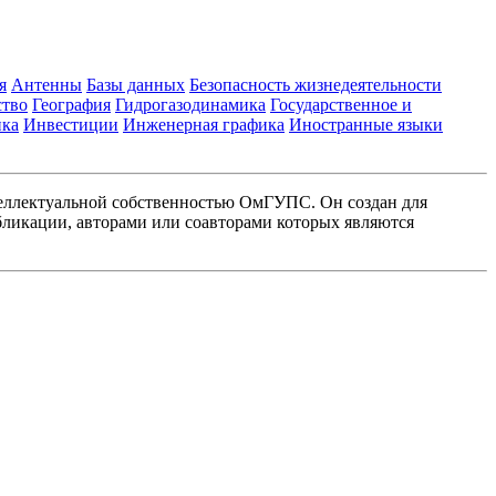
я
Антенны
Базы данных
Безопасность жизнедеятельности
ство
География
Гидрогазодинамика
Государственное и
ика
Инвестиции
Инженерная графика
Иностранные языки
еллектуальной собственностью ОмГУПС. Он создан для
ликации, авторами или соавторами которых являются