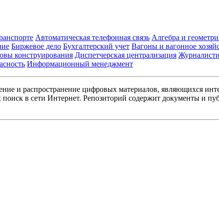
транспорте
Автоматическая телефонная связь
Алгебра и геометри
ние
Биржевое дело
Бухгалтерский учет
Вагоны и вагонное хозяй
овы конструирования
Диспетчерская централизация
Журналист
асность
Информационный менеджмент
ние и распространение цифровых материалов, являющихся инт
поиск в сети Интернет. Репозиторий содержит документы и пуб