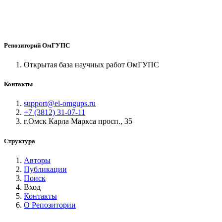
Репозиторий ОмГУПС
Открытая база научных работ ОмГУПС
Контакты
support@el-omgups.ru
+7 (3812) 31-07-11
г.Омск Карла Маркса просп., 35
Структура
Авторы
Публикации
Поиск
Вход
Контакты
О Репозитории