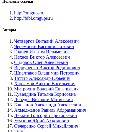
Полезные ссылки
http://omgups.ru
http://bibl.omgups.ru
Авторы
Четвергов Виталий Алексеевич
Черемисин Василий Титович
Галиев Ильхам Исламович
Нехаев Виктор Алексеевич
Сидоров Олег Алексеевич
Ведрученко Виктор Родионович
Шпалтаков Владимир Петрович
Тэттэр Александр Юрьевич
Харламов Виктор Васильевич
Митрохин Валерий Евгеньевич
Кувалдина Татьяна Борисовна
Лебедев Виталий Матвеевич
Бакланов Александр Алексеевич
Ахмеджанов Равиль Абдраманович
Левкин Григорий Григорьевич
Усманов Юрий Ахкемович
Овчаренко Сергей Михайлович
Ещё...