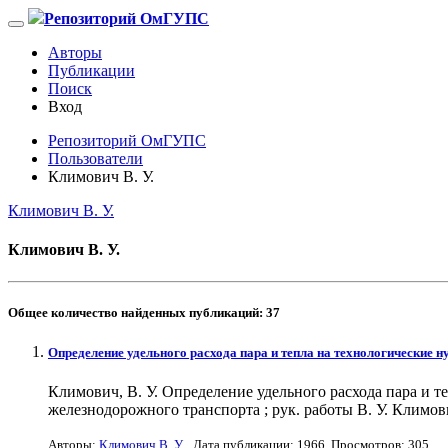
Репозиторий ОмГУПС
Авторы
Публикации
Поиск
Вход
Репозиторий ОмГУПС
Пользователи
Климович В. У.
Климович В. У.
Климович В. У.
Общее количество найденных публикаций:
37
Определение удельного расхода пара и тепла на технологические
Климович, В. У. Определение удельного расхода пара и 
железнодорожного транспорта ; рук. работы В. У. Климови
Авторы:
Климович В. У.
. Дата публикации:
1966
. Просмотров: 305