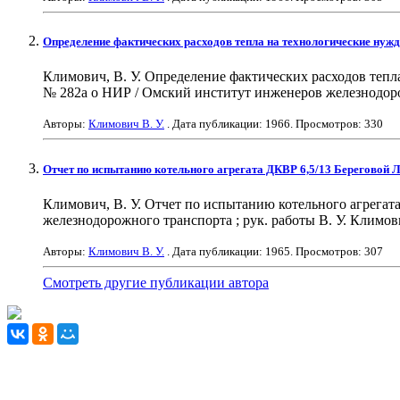
Определение фактических расходов тепла на технологические ну
Климович, В. У. Определение фактических расходов теп
№ 282а о НИР / Омский институт инженеров железнодорожн
Авторы:
Климович В. У.
. Дата публикации:
1966
. Просмотров: 330
Отчет по испытанию котельного агрегата ДКВР 6,5/13 Берегово
Климович, В. У. Отчет по испытанию котельного агрега
железнодорожного транспорта ; рук. работы В. У. Климови
Авторы:
Климович В. У.
. Дата публикации:
1965
. Просмотров: 307
Смотреть другие публикации автора