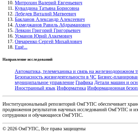
Митрохин Валерий Евгеньевич
Кувалдина Татьяна Борисовна
Лебедев Виталий Матвеевич
Бакланов Александр Алексеевич
Ахмеджанов Равиль Абдраманович
Левкин Григорий Григорьевич
Усманов Юрий Ахкемович
Овчаренко Сергей Михайлович
Ещё...
Направление исследований
Автоматика, телемеханика и связь на железнодорожном 
Безопасность жизнедеятельности в ЧС
Бизнес-планирова
муниципальное управление
Графика
Детали машин и осн
Иностранный язык
Информатика
Информационная безоп
Институциональный репозиторий ОмГУПС обеспечивает хране
продвижения результатов научных исследований ОмГУПС и их 
сотрудники и обучающиеся ОмГУПС.
©
2026
ОмГУПС
, Все права защищены