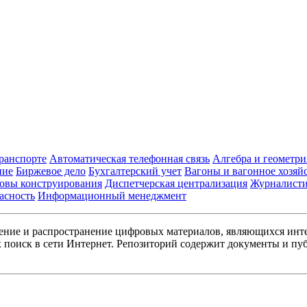
транспорте
Автоматическая телефонная связь
Алгебра и геометри
ние
Биржевое дело
Бухгалтерский учет
Вагоны и вагонное хозяй
овы конструирования
Диспетчерская централизация
Журналист
асность
Информационный менеджмент
ние и распространение цифровых материалов, являющихся инт
поиск в сети Интернет. Репозиторий содержит документы и пуб