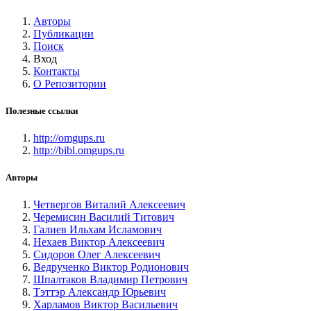
Авторы
Публикации
Поиск
Вход
Контакты
О Репозитории
Полезные ссылки
http://omgups.ru
http://bibl.omgups.ru
Авторы
Четвергов Виталий Алексеевич
Черемисин Василий Титович
Галиев Ильхам Исламович
Нехаев Виктор Алексеевич
Сидоров Олег Алексеевич
Ведрученко Виктор Родионович
Шпалтаков Владимир Петрович
Тэттэр Александр Юрьевич
Харламов Виктор Васильевич