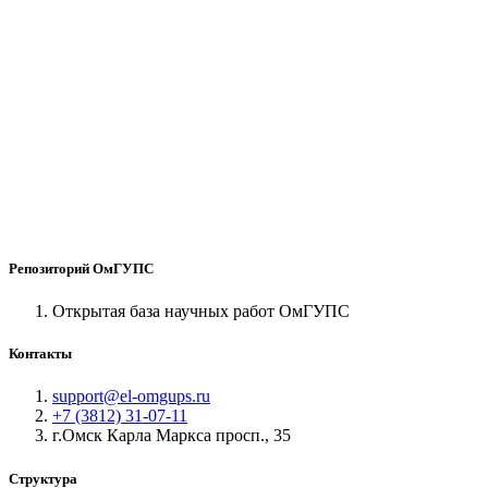
Репозиторий ОмГУПС
Открытая база научных работ ОмГУПС
Контакты
support@el-omgups.ru
+7 (3812) 31-07-11
г.Омск Карла Маркса просп., 35
Структура