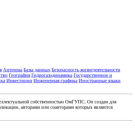
я
Антенны
Базы данных
Безопасность жизнедеятельности
ство
География
Гидрогазодинамика
Государственное и
ика
Инвестиции
Инженерная графика
Иностранные языки
еллектуальной собственностью ОмГУПС. Он создан для
ликации, авторами или соавторами которых являются