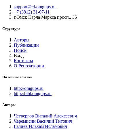
support@el-omgups.ru
+7 (3812) 31-07-11
г.Омск Карла Маркса просп., 35
Структура
Авторы
Публикации
Поиск
Вход
Контакты
О Репозитории
Полезные ссылки
http://omgups.ru
http://bibl.omgups.ru
Авторы
Четвергов Виталий Алексеевич
Черемисин Василий Титович
Галиев Ильхам Исламович