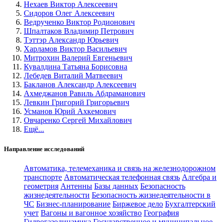
Нехаев Виктор Алексеевич
Сидоров Олег Алексеевич
Ведрученко Виктор Родионович
Шпалтаков Владимир Петрович
Тэттэр Александр Юрьевич
Харламов Виктор Васильевич
Митрохин Валерий Евгеньевич
Кувалдина Татьяна Борисовна
Лебедев Виталий Матвеевич
Бакланов Александр Алексеевич
Ахмеджанов Равиль Абдраманович
Левкин Григорий Григорьевич
Усманов Юрий Ахкемович
Овчаренко Сергей Михайлович
Ещё...
Направление исследований
Автоматика, телемеханика и связь на железнодорожном
транспорте
Автоматическая телефонная связь
Алгебра и
геометрия
Антенны
Базы данных
Безопасность
жизнедеятельности
Безопасность жизнедеятельности в
ЧС
Бизнес-планирование
Биржевое дело
Бухгалтерский
учет
Вагоны и вагонное хозяйство
География
Гидрогазодинамика
Государственное и муниципальное