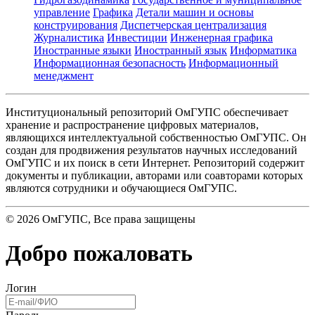
управление
Графика
Детали машин и основы
конструирования
Диспетчерская централизация
Журналистика
Инвестиции
Инженерная графика
Иностранные языки
Иностранный язык
Информатика
Информационная безопасность
Информационный
менеджмент
Институциональный репозиторий ОмГУПС обеспечивает
хранение и распространение цифровых материалов,
являющихся интеллектуальной собственностью ОмГУПС. Он
создан для продвижения результатов научных исследований
ОмГУПС и их поиск в сети Интернет. Репозиторий содержит
документы и публикации, авторами или соавторами которых
являются сотрудники и обучающиеся ОмГУПС.
©
2026
ОмГУПС
, Все права защищены
Добро пожаловать
Логин