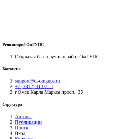
Репозиторий ОмГУПС
Открытая база научных работ ОмГУПС
Контакты
support@el-omgups.ru
+7 (3812) 31-07-11
г.Омск Карла Маркса просп., 35
Структура
Авторы
Публикации
Поиск
Вход
Контакты