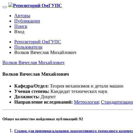
Репозиторий ОмГУПС
Авторы
Публикации
Поиск
Вход
Репозиторий ОмГУПС
Пользователи
Волков Вячеслав Михайлович
Волков Вячеслав Михайлович
Волков Вячеслав Михайлович
Кафедра/Отдел:
Теория механизмов и детали машин
Ученая степень:
Кандидат технических наук
Должность:
Доцент
Направление иследований:
Метрология
;
Стандартизаци
Общее количество найденных публикаций:
92
Станок для притирки клапанов локомотивного тормозного компре