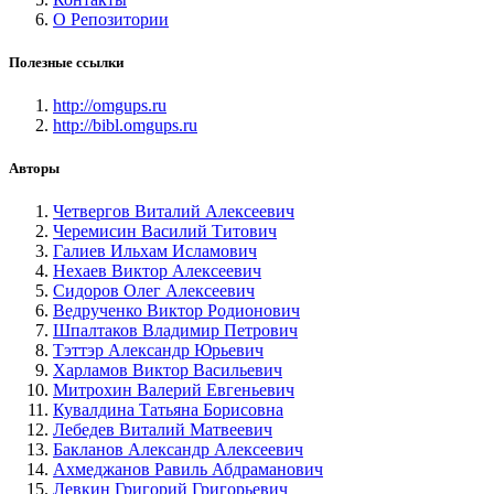
О Репозитории
Полезные ссылки
http://omgups.ru
http://bibl.omgups.ru
Авторы
Четвергов Виталий Алексеевич
Черемисин Василий Титович
Галиев Ильхам Исламович
Нехаев Виктор Алексеевич
Сидоров Олег Алексеевич
Ведрученко Виктор Родионович
Шпалтаков Владимир Петрович
Тэттэр Александр Юрьевич
Харламов Виктор Васильевич
Митрохин Валерий Евгеньевич
Кувалдина Татьяна Борисовна
Лебедев Виталий Матвеевич
Бакланов Александр Алексеевич
Ахмеджанов Равиль Абдраманович
Левкин Григорий Григорьевич