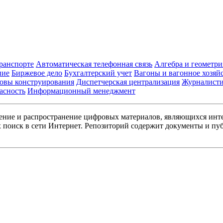
транспорте
Автоматическая телефонная связь
Алгебра и геометри
ние
Биржевое дело
Бухгалтерский учет
Вагоны и вагонное хозяй
овы конструирования
Диспетчерская централизация
Журналист
асность
Информационный менеджмент
ние и распространение цифровых материалов, являющихся инт
поиск в сети Интернет. Репозиторий содержит документы и пуб