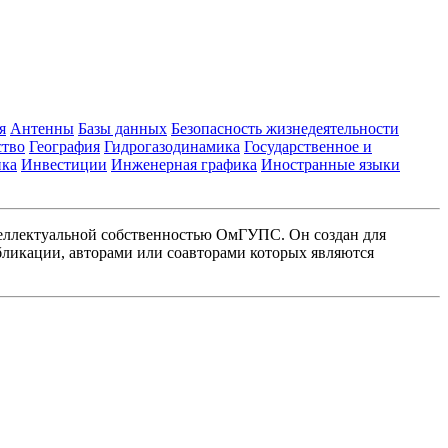
я
Антенны
Базы данных
Безопасность жизнедеятельности
ство
География
Гидрогазодинамика
Государственное и
ика
Инвестиции
Инженерная графика
Иностранные языки
еллектуальной собственностью ОмГУПС. Он создан для
ликации, авторами или соавторами которых являются