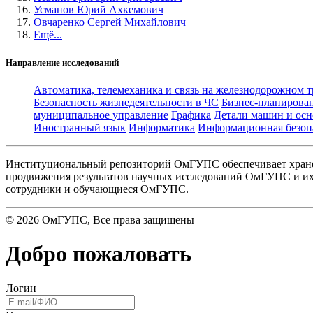
Усманов Юрий Ахкемович
Овчаренко Сергей Михайлович
Ещё...
Направление исследований
Автоматика, телемеханика и связь на железнодорожном 
Безопасность жизнедеятельности в ЧС
Бизнес-планирова
муниципальное управление
Графика
Детали машин и осн
Иностранный язык
Информатика
Информационная безоп
Институциональный репозиторий ОмГУПС обеспечивает хране
продвижения результатов научных исследований ОмГУПС и их 
сотрудники и обучающиеся ОмГУПС.
©
2026
ОмГУПС
, Все права защищены
Добро пожаловать
Логин