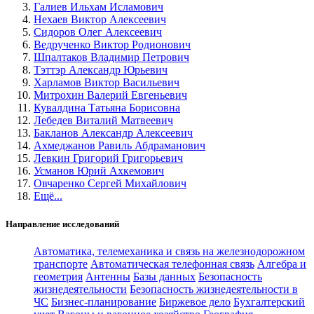
Галиев Ильхам Исламович
Нехаев Виктор Алексеевич
Сидоров Олег Алексеевич
Ведрученко Виктор Родионович
Шпалтаков Владимир Петрович
Тэттэр Александр Юрьевич
Харламов Виктор Васильевич
Митрохин Валерий Евгеньевич
Кувалдина Татьяна Борисовна
Лебедев Виталий Матвеевич
Бакланов Александр Алексеевич
Ахмеджанов Равиль Абдраманович
Левкин Григорий Григорьевич
Усманов Юрий Ахкемович
Овчаренко Сергей Михайлович
Ещё...
Направление исследований
Автоматика, телемеханика и связь на железнодорожном
транспорте
Автоматическая телефонная связь
Алгебра и
геометрия
Антенны
Базы данных
Безопасность
жизнедеятельности
Безопасность жизнедеятельности в
ЧС
Бизнес-планирование
Биржевое дело
Бухгалтерский