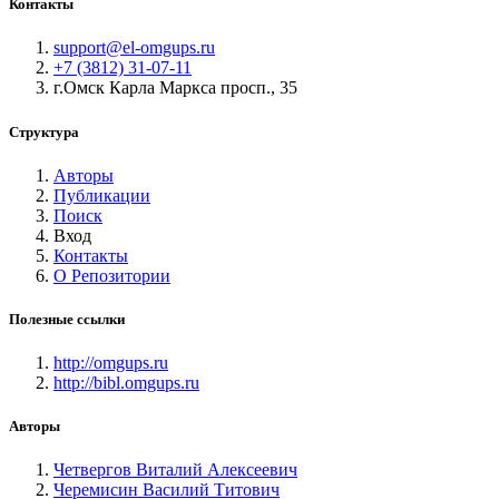
Контакты
support@el-omgups.ru
+7 (3812) 31-07-11
г.Омск Карла Маркса просп., 35
Структура
Авторы
Публикации
Поиск
Вход
Контакты
О Репозитории
Полезные ссылки
http://omgups.ru
http://bibl.omgups.ru
Авторы
Четвергов Виталий Алексеевич
Черемисин Василий Титович