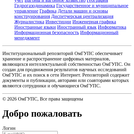
учет
Вагоны и вагонное хозяйство
География
Гидрогазодинамика
Государственное и муниципальное
управление
Графика
Детали машин и основы
конструирования
Диспетчерская централизация
Журналистика
Инвестиции
Инженерная графика
Иностранные языки
Иностранный язык
Информатика
Информационная безопасность
Информационный
менеджмент
Институциональный репозиторий ОмГУПС обеспечивает
хранение и распространение цифровых материалов,
являющихся интеллектуальной собственностью ОмГУПС. Он
создан для продвижения результатов научных исследований
ОмГУПС и их поиск в сети Интернет. Репозиторий содержит
документы и публикации, авторами или соавторами которых
являются сотрудники и обучающиеся ОмГУПС.
©
2026
ОмГУПС
, Все права защищены
Добро пожаловать
Логин