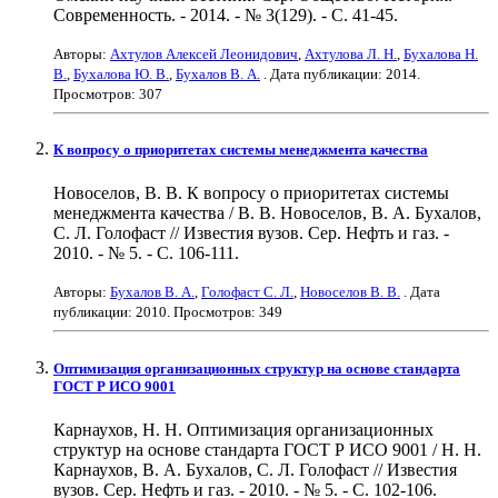
Современность. - 2014. - № 3(129). - С. 41-45.
Авторы:
Ахтулов Алексей Леонидович
,
Ахтулова Л. Н.
,
Бухалова Н.
В.
,
Бухалова Ю. В.
,
Бухалов В. А.
. Дата публикации:
2014
.
Просмотров: 307
К вопросу о приоритетах системы менеджмента качества
Новоселов, В. В. К вопросу о приоритетах системы
менеджмента качества / В. В. Новоселов, В. А. Бухалов,
С. Л. Голофаст // Известия вузов. Сер. Нефть и газ. -
2010. - № 5. - С. 106-111.
Авторы:
Бухалов В. А.
,
Голофаст С. Л.
,
Новоселов В. В.
. Дата
публикации:
2010
. Просмотров: 349
Оптимизация организационных структур на основе стандарта
ГОСТ Р ИСО 9001
Карнаухов, Н. Н. Оптимизация организационных
структур на основе стандарта ГОСТ Р ИСО 9001 / Н. Н.
Карнаухов, В. А. Бухалов, С. Л. Голофаст // Известия
вузов. Сер. Нефть и газ. - 2010. - № 5. - С. 102-106.