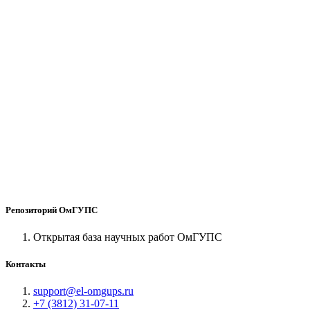
Репозиторий ОмГУПС
Открытая база научных работ ОмГУПС
Контакты
support@el-omgups.ru
+7 (3812) 31-07-11