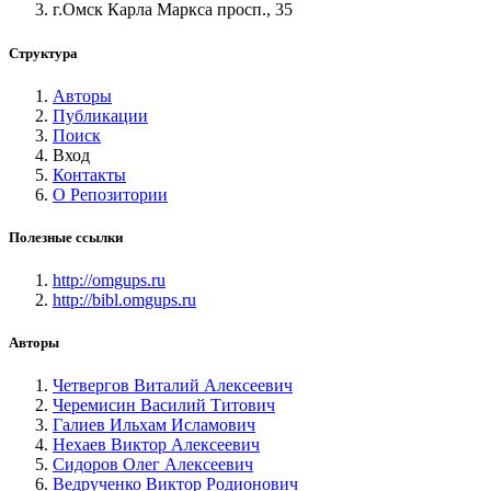
г.Омск Карла Маркса просп., 35
Структура
Авторы
Публикации
Поиск
Вход
Контакты
О Репозитории
Полезные ссылки
http://omgups.ru
http://bibl.omgups.ru
Авторы
Четвергов Виталий Алексеевич
Черемисин Василий Титович
Галиев Ильхам Исламович
Нехаев Виктор Алексеевич
Сидоров Олег Алексеевич
Ведрученко Виктор Родионович