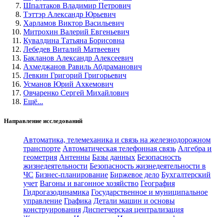
Шпалтаков Владимир Петрович
Тэттэр Александр Юрьевич
Харламов Виктор Васильевич
Митрохин Валерий Евгеньевич
Кувалдина Татьяна Борисовна
Лебедев Виталий Матвеевич
Бакланов Александр Алексеевич
Ахмеджанов Равиль Абдраманович
Левкин Григорий Григорьевич
Усманов Юрий Ахкемович
Овчаренко Сергей Михайлович
Ещё...
Направление исследований
Автоматика, телемеханика и связь на железнодорожном
транспорте
Автоматическая телефонная связь
Алгебра и
геометрия
Антенны
Базы данных
Безопасность
жизнедеятельности
Безопасность жизнедеятельности в
ЧС
Бизнес-планирование
Биржевое дело
Бухгалтерский
учет
Вагоны и вагонное хозяйство
География
Гидрогазодинамика
Государственное и муниципальное
управление
Графика
Детали машин и основы
конструирования
Диспетчерская централизация