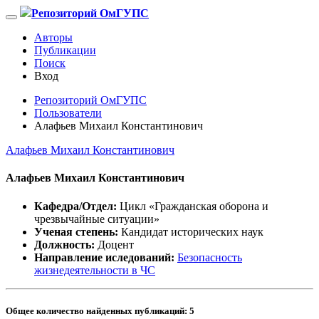
Репозиторий ОмГУПС
Авторы
Публикации
Поиск
Вход
Репозиторий ОмГУПС
Пользователи
Алафьев Михаил Константинович
Алафьев Михаил Константинович
Алафьев Михаил Константинович
Кафедра/Отдел:
Цикл «Гражданская оборона и
чрезвычайные ситуации»
Ученая степень:
Кандидат исторических наук
Должность:
Доцент
Направление иследований:
Безопасность
жизнедеятельности в ЧС
Общее количество найденных публикаций:
5