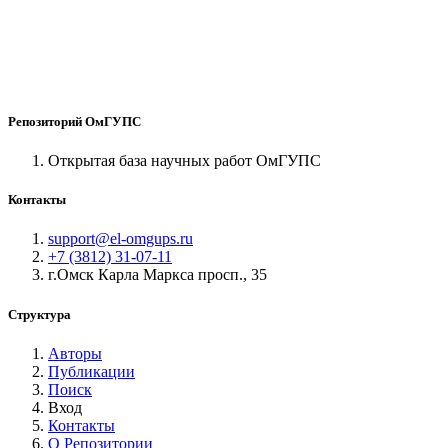
Репозиторий ОмГУПС
Открытая база научных работ ОмГУПС
Контакты
support@el-omgups.ru
+7 (3812) 31-07-11
г.Омск Карла Маркса просп., 35
Структура
Авторы
Публикации
Поиск
Вход
Контакты
О Репозитории