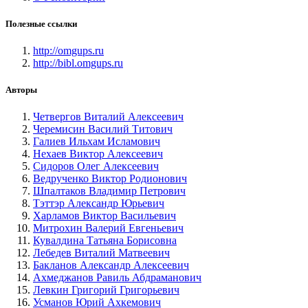
Полезные ссылки
http://omgups.ru
http://bibl.omgups.ru
Авторы
Четвергов Виталий Алексеевич
Черемисин Василий Титович
Галиев Ильхам Исламович
Нехаев Виктор Алексеевич
Сидоров Олег Алексеевич
Ведрученко Виктор Родионович
Шпалтаков Владимир Петрович
Тэттэр Александр Юрьевич
Харламов Виктор Васильевич
Митрохин Валерий Евгеньевич
Кувалдина Татьяна Борисовна
Лебедев Виталий Матвеевич
Бакланов Александр Алексеевич
Ахмеджанов Равиль Абдраманович
Левкин Григорий Григорьевич
Усманов Юрий Ахкемович