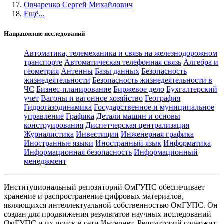
Овчаренко Сергей Михайлович
Ещё...
Направление исследований
Автоматика, телемеханика и связь на железнодорожном
транспорте
Автоматическая телефонная связь
Алгебра и
геометрия
Антенны
Базы данных
Безопасность
жизнедеятельности
Безопасность жизнедеятельности в
ЧС
Бизнес-планирование
Биржевое дело
Бухгалтерский
учет
Вагоны и вагонное хозяйство
География
Гидрогазодинамика
Государственное и муниципальное
управление
Графика
Детали машин и основы
конструирования
Диспетчерская централизация
Журналистика
Инвестиции
Инженерная графика
Иностранные языки
Иностранный язык
Информатика
Информационная безопасность
Информационный
менеджмент
Институциональный репозиторий ОмГУПС обеспечивает
хранение и распространение цифровых материалов,
являющихся интеллектуальной собственностью ОмГУПС. Он
создан для продвижения результатов научных исследований
ОмГУПС и их поиск в сети Интернет. Репозиторий содержит