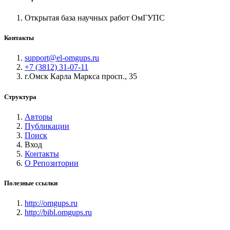
Открытая база научных работ ОмГУПС
Контакты
support@el-omgups.ru
+7 (3812) 31-07-11
г.Омск Карла Маркса просп., 35
Структура
Авторы
Публикации
Поиск
Вход
Контакты
О Репозитории
Полезные ссылки
http://omgups.ru
http://bibl.omgups.ru