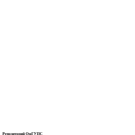
Репозиторий ОмГУПС