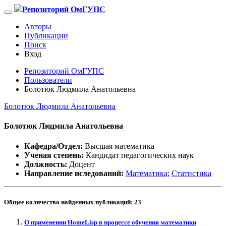
Репозиторий ОмГУПС
Авторы
Публикации
Поиск
Вход
Репозиторий ОмГУПС
Пользователи
Болотюк Людмила Анатольевна
Болотюк Людмила Анатольевна
Болотюк Людмила Анатольевна
Кафедра/Отдел:
Высшая математика
Ученая степень:
Кандидат педагогических наук
Должность:
Доцент
Направление иследований:
Математика
;
Статистика
Общее количество найденных публикаций:
23
О применении HomeLisp в процессе обучения математики