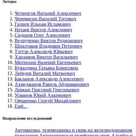
Авторы
Четвергов Виталий Алексеевич
Черемисин Василий Титович
Галиев Ильхам Исламович
Нехаев Виктор Алексеевич
Сидоров Олег Алексеевич
Ведрученко Виктор Родионович
Шпалтаков Владимир Петрович
Тэттэр Александр Юрьевич
Харламов Виктор Васильевич
Митрохин Валерий Евгеньевич
Кувалдина Татьяна Борисовна
Лебедев Виталий Матвеевич
Бакланов Александр Алексеевич
Ахмеджанов Равиль Абдраманович
Левкин Григорий Григорьевич
Усманов Юрий Ахкемович
Овчаренко Сергей Михайлович
Ещё...
Направление исследований
Автоматика, телемеханика и связь на железнодорожном
транспорте
Автоматическая телефонная связь
Алгебра и