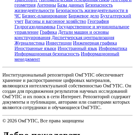
геометрия
Антенны
Базы данных
Безопасность
жизнедеятельности
Безопасность жизнедеятельности в
ЧС
Бизнес-планирование
Биржевое дело
Бухгалтерский
учет
Вагоны и вагонное хозяйство
География
Гидрогазодинамика
Государственное и муниципальное
управление
Графика
Детали машин и основы
конструирования
Диспетчерская централизация
Журналистика
Инвестиции
Инженерная графика
Иностранные языки
Иностранный язык
Информатика
Информационная безопасность
Информационный
менеджмент
Институциональный репозиторий ОмГУПС обеспечивает
хранение и распространение цифровых материалов,
являющихся интеллектуальной собственностью ОмГУПС. Он
создан для продвижения результатов научных исследований
ОмГУПС и их поиск в сети Интернет. Репозиторий содержит
документы и публикации, авторами или соавторами которых
являются сотрудники и обучающиеся ОмГУПС.
©
2026
ОмГУПС
, Все права защищены