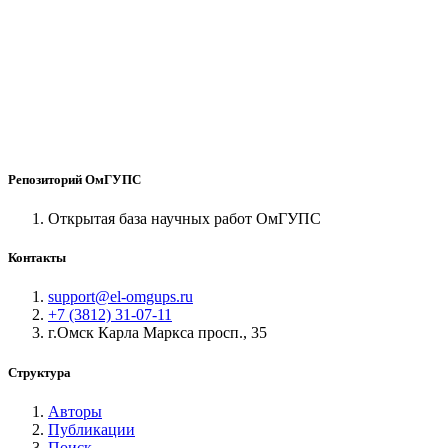
Репозиторий ОмГУПС
Открытая база научных работ ОмГУПС
Контакты
support@el-omgups.ru
+7 (3812) 31-07-11
г.Омск Карла Маркса просп., 35
Структура
Авторы
Публикации
Поиск