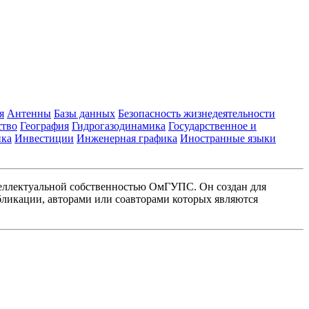
я
Антенны
Базы данных
Безопасность жизнедеятельности
ство
География
Гидрогазодинамика
Государственное и
ика
Инвестиции
Инженерная графика
Иностранные языки
еллектуальной собственностью ОмГУПС. Он создан для
ликации, авторами или соавторами которых являются