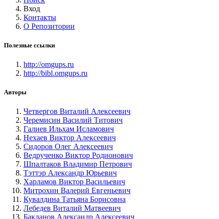
Вход
Контакты
О Репозитории
Полезные ссылки
http://omgups.ru
http://bibl.omgups.ru
Авторы
Четвергов Виталий Алексеевич
Черемисин Василий Титович
Галиев Ильхам Исламович
Нехаев Виктор Алексеевич
Сидоров Олег Алексеевич
Ведрученко Виктор Родионович
Шпалтаков Владимир Петрович
Тэттэр Александр Юрьевич
Харламов Виктор Васильевич
Митрохин Валерий Евгеньевич
Кувалдина Татьяна Борисовна
Лебедев Виталий Матвеевич
Бакланов Александр Алексеевич