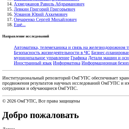
Ахмеджанов Равиль Абдраманович
Левкин Григорий Григорьевич
Усманов Юрий Ахкемович
Овчаренко Сергей Михайлович
Ещё...
Направление исследований
Автоматика, телемеханика и связь на железнодорожном 
Безопасность жизнедеятельности в ЧС
Бизнес-планирова
муниципальное управление
Графика
Детали машин и осн
Иностранный язык
Информатика
Информационная безоп
Институциональный репозиторий ОмГУПС обеспечивает хране
продвижения результатов научных исследований ОмГУПС и их 
сотрудники и обучающиеся ОмГУПС.
©
2026
ОмГУПС
, Все права защищены
Добро пожаловать