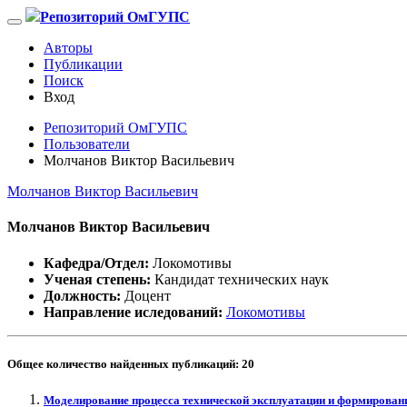
Репозиторий ОмГУПС
Авторы
Публикации
Поиск
Вход
Репозиторий ОмГУПС
Пользователи
Молчанов Виктор Васильевич
Молчанов Виктор Васильевич
Молчанов Виктор Васильевич
Кафедра/Отдел:
Локомотивы
Ученая степень:
Кандидат технических наук
Должность:
Доцент
Направление иследований:
Локомотивы
Общее количество найденных публикаций:
20
Моделирование процесса технической эксплуатации и формировани