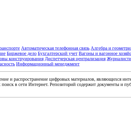
транспорте
Автоматическая телефонная связь
Алгебра и геометри
ние
Биржевое дело
Бухгалтерский учет
Вагоны и вагонное хозяй
овы конструирования
Диспетчерская централизация
Журналист
асность
Информационный менеджмент
ние и распространение цифровых материалов, являющихся инт
поиск в сети Интернет. Репозиторий содержит документы и пуб