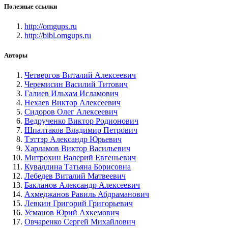
Полезные ссылки
http://omgups.ru
http://bibl.omgups.ru
Авторы
Четвергов Виталий Алексеевич
Черемисин Василий Титович
Галиев Ильхам Исламович
Нехаев Виктор Алексеевич
Сидоров Олег Алексеевич
Ведрученко Виктор Родионович
Шпалтаков Владимир Петрович
Тэттэр Александр Юрьевич
Харламов Виктор Васильевич
Митрохин Валерий Евгеньевич
Кувалдина Татьяна Борисовна
Лебедев Виталий Матвеевич
Бакланов Александр Алексеевич
Ахмеджанов Равиль Абдраманович
Левкин Григорий Григорьевич
Усманов Юрий Ахкемович
Овчаренко Сергей Михайлович