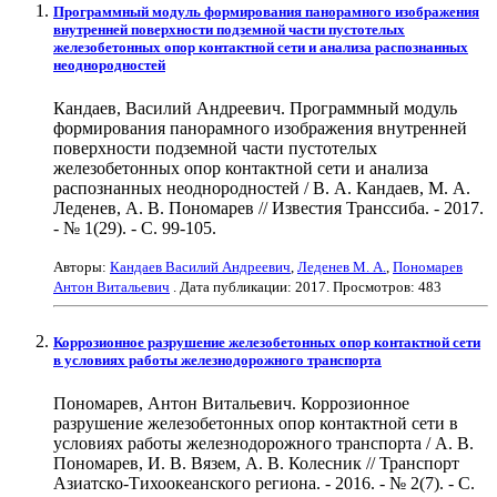
Программный модуль формирования панорамного изображения
внутренней поверхности подземной части пустотелых
железобетонных опор контактной сети и анализа распознанных
неоднородностей
Кандаев, Василий Андреевич. Программный модуль
формирования панорамного изображения внутренней
поверхности подземной части пустотелых
железобетонных опор контактной сети и анализа
распознанных неоднородностей / В. А. Кандаев, М. А.
Леденев, А. В. Пономарев // Известия Транссиба. - 2017.
- № 1(29). - С. 99-105.
Авторы:
Кандаев Василий Андреевич
,
Леденев М. А.
,
Пономарев
Антон Витальевич
. Дата публикации:
2017
. Просмотров: 483
Коррозионное разрушение железобетонных опор контактной сети
в условиях работы железнодорожного транспорта
Пономарев, Антон Витальевич. Коррозионное
разрушение железобетонных опор контактной сети в
условиях работы железнодорожного транспорта / А. В.
Пономарев, И. В. Вязем, А. В. Колесник // Транспорт
Азиатско-Тихоокеанского региона. - 2016. - № 2(7). - С.