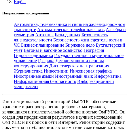
Ещё...
Направление исследований
Автоматика, телемеханика и связь на железнодорожном
транспорте
Автоматическая телефонная связь
Алгебра и
геометрия
Антенны
Базы данных
Безопасность
жизнедеятельности
Безопасность жизнедеятельности в
ЧС
Бизнес-планирование
Биржевое дело
Бухгалтерский
учет
Вагоны и вагонное хозяйство
География
Гидрогазодинамика
Государственное и муниципальное
управление
Графика
Детали машин и основы
конструирования
Диспетчерская централизация
Журналистика
Инвестиции
Инженерная графика
Иностранные языки
Иностранный язык
Информатика
Информационная безопасность
Информационный
менеджмент
Институциональный репозиторий ОмГУПС обеспечивает
хранение и распространение цифровых материалов,
являющихся интеллектуальной собственностью ОмГУПС. Он
создан для продвижения результатов научных исследований
ОмГУПС и их поиск в сети Интернет. Репозиторий содержит
документы и публикации, авторами или соавторами которых