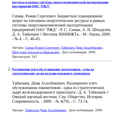
ресурсы в рамках системы энергоэкономической паспортизации
предприятий ОАО "РЖД"
Симак, Роман Сергеевич. Бюджетное планирование
затрат на топливно-энергетические ресурсы в рамках
системы энергоэкономической паспортизации
предприятий ОАО "РЖД" / Р. С. Симак, А. Н. Шендалев,
Д. А. Тайкешев // Вестник ВНИИЖТа. - М : Наука, 2009.
- № 4. - С. 40-43.
Авторы:
Симак Роман Сергеевич
,
Тайкешев Дияр Асылбекович
,
Шендалев Александр Николаевич
. Дата публикации:
2009
.
Просмотров: 343
Расширение плеч обслуживания локомотивов - одна из
стратегических задач железнодорожного транспорта
Тайкешев, Дияр Асылбекович. Расширение плеч
обслуживания локомотивов - одна из стратегических
задач железнодорожного транспорта / Д. А. Тайкешев //
Омский научный вестник. Сер. Общество. История.
Современность. - 2009. - № 4(79). - С. 73-74.
Авторы:
Тайкешев Дияр Асылбекович
. Дата публикации:
2009
.