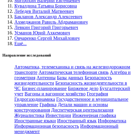
Митрохин Валерий Евгеньевич
Кувалдина Татьяна Борисовна
Лебедев Виталий Матвеевич
Бакланов Александр Алексеевич
Ахмеджанов Равиль Абдраманович
Левкин Григорий Григорьевич
Усманов Юрий Ахкемович
Овчаренко Сергей Михайлович
Ещё...
Направление исследований
Автоматика, телемеханика и связь на железнодорожном
транспорте
Автоматическая телефонная связь
Алгебра и
геометрия
Антенны
Базы данных
Безопасность
жизнедеятельности
Безопасность жизнедеятельности в
ЧС
Бизнес-планирование
Биржевое дело
Бухгалтерский
учет
Вагоны и вагонное хозяйство
География
Гидрогазодинамика
Государственное и муниципальное
управление
Графика
Детали машин и основы
конструирования
Диспетчерская централизация
Журналистика
Инвестиции
Инженерная графика
Иностранные языки
Иностранный язык
Информатика
Информационная безопасность
Информационный
менеджмент