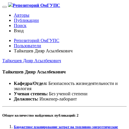
Репозиторий ОмГУПС
Авторы
Публикации
Поиск
Вход
Репозиторий ОмГУПС
Пользователи
Тайкешев Дияр Асылбекович
Тайкешев Дияр Асылбекович
Тайкешев Дияр Асылбекович
Кафедра/Отдел:
Безопасность жизнедеятельности и
экология
Ученая степень:
Без ученой степени
Должность:
Инженер-лаборант
Общее количество найденных публикаций:
2
Бюджетное планирование затрат на топливно-энергетические