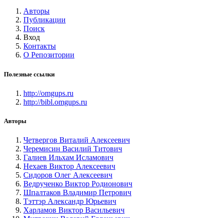
Авторы
Публикации
Поиск
Вход
Контакты
О Репозитории
Полезные ссылки
http://omgups.ru
http://bibl.omgups.ru
Авторы
Четвергов Виталий Алексеевич
Черемисин Василий Титович
Галиев Ильхам Исламович
Нехаев Виктор Алексеевич
Сидоров Олег Алексеевич
Ведрученко Виктор Родионович
Шпалтаков Владимир Петрович
Тэттэр Александр Юрьевич
Харламов Виктор Васильевич