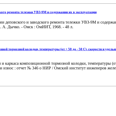
ского ремонта тележки УВЗ-9М и содержании их в эксплуатации
гии деповского и заводского ремонта тележки УВЗ-9М и содержа
А. Дычко. - Омск : ОмИИТ, 1968. - 48 л.
ой тормозной колодки, температуры (от + 50 до - 50 С), скорости и удель
и каркаса композиционной тормозной колодки, температуры (от +
 износ : отчет № 346 о НИР / Омский институт инженеров желез