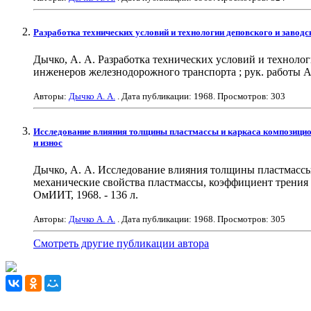
Разработка технических условий и технологии деповского и завод
Дычко, А. А. Разработка технических условий и техноло
инженеров железнодорожного транспорта ; рук. работы А. 
Авторы:
Дычко А. А.
. Дата публикации:
1968
. Просмотров: 303
Исследование влияния толщины пластмассы и каркаса композиционн
и износ
Дычко, А. А. Исследование влияния толщины пластмассы 
механические свойства пластмассы, коэффициент трения и
ОмИИТ, 1968. - 136 л.
Авторы:
Дычко А. А.
. Дата публикации:
1968
. Просмотров: 305
Смотреть другие публикации автора