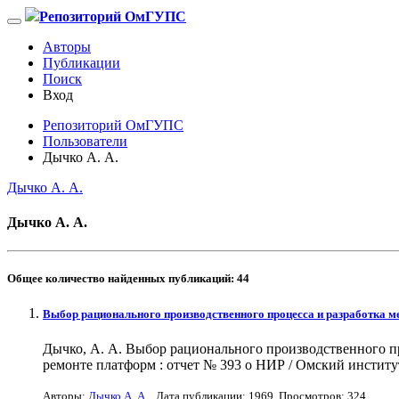
Репозиторий ОмГУПС
Авторы
Публикации
Поиск
Вход
Репозиторий ОмГУПС
Пользователи
Дычко А. А.
Дычко А. А.
Дычко А. А.
Общее количество найденных публикаций:
44
Выбор рационального производственного процесса и разработка м
Дычко, А. А. Выбор рационального производственного п
ремонте платформ : отчет № 393 о НИР / Омский институт
Авторы:
Дычко А. А.
. Дата публикации:
1969
. Просмотров: 324