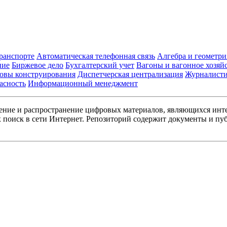
транспорте
Автоматическая телефонная связь
Алгебра и геометри
ние
Биржевое дело
Бухгалтерский учет
Вагоны и вагонное хозяй
овы конструирования
Диспетчерская централизация
Журналист
асность
Информационный менеджмент
ние и распространение цифровых материалов, являющихся инт
поиск в сети Интернет. Репозиторий содержит документы и пуб