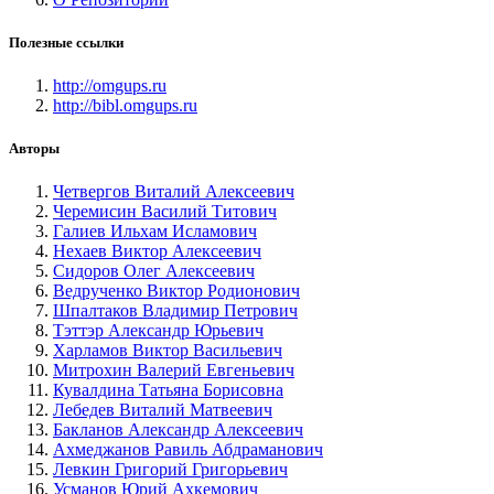
Полезные ссылки
http://omgups.ru
http://bibl.omgups.ru
Авторы
Четвергов Виталий Алексеевич
Черемисин Василий Титович
Галиев Ильхам Исламович
Нехаев Виктор Алексеевич
Сидоров Олег Алексеевич
Ведрученко Виктор Родионович
Шпалтаков Владимир Петрович
Тэттэр Александр Юрьевич
Харламов Виктор Васильевич
Митрохин Валерий Евгеньевич
Кувалдина Татьяна Борисовна
Лебедев Виталий Матвеевич
Бакланов Александр Алексеевич
Ахмеджанов Равиль Абдраманович
Левкин Григорий Григорьевич
Усманов Юрий Ахкемович