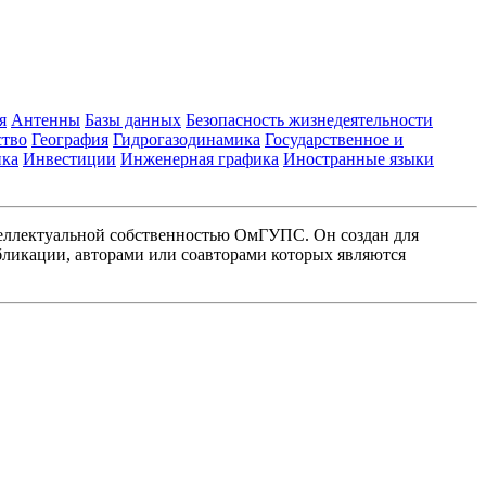
я
Антенны
Базы данных
Безопасность жизнедеятельности
ство
География
Гидрогазодинамика
Государственное и
ика
Инвестиции
Инженерная графика
Иностранные языки
еллектуальной собственностью ОмГУПС. Он создан для
ликации, авторами или соавторами которых являются