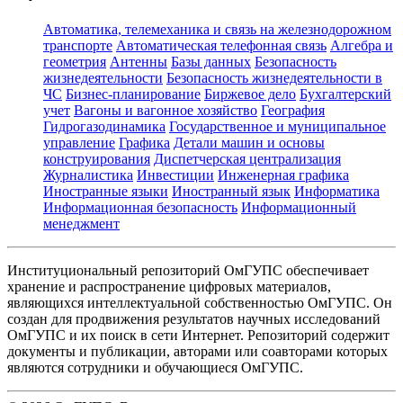
Автоматика, телемеханика и связь на железнодорожном
транспорте
Автоматическая телефонная связь
Алгебра и
геометрия
Антенны
Базы данных
Безопасность
жизнедеятельности
Безопасность жизнедеятельности в
ЧС
Бизнес-планирование
Биржевое дело
Бухгалтерский
учет
Вагоны и вагонное хозяйство
География
Гидрогазодинамика
Государственное и муниципальное
управление
Графика
Детали машин и основы
конструирования
Диспетчерская централизация
Журналистика
Инвестиции
Инженерная графика
Иностранные языки
Иностранный язык
Информатика
Информационная безопасность
Информационный
менеджмент
Институциональный репозиторий ОмГУПС обеспечивает
хранение и распространение цифровых материалов,
являющихся интеллектуальной собственностью ОмГУПС. Он
создан для продвижения результатов научных исследований
ОмГУПС и их поиск в сети Интернет. Репозиторий содержит
документы и публикации, авторами или соавторами которых
являются сотрудники и обучающиеся ОмГУПС.