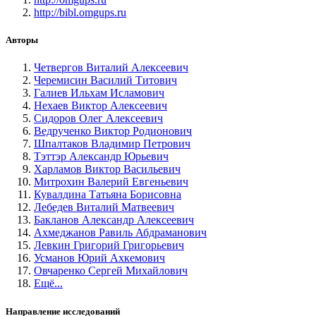
http://bibl.omgups.ru
Авторы
Четвергов Виталий Алексеевич
Черемисин Василий Титович
Галиев Ильхам Исламович
Нехаев Виктор Алексеевич
Сидоров Олег Алексеевич
Ведрученко Виктор Родионович
Шпалтаков Владимир Петрович
Тэттэр Александр Юрьевич
Харламов Виктор Васильевич
Митрохин Валерий Евгеньевич
Кувалдина Татьяна Борисовна
Лебедев Виталий Матвеевич
Бакланов Александр Алексеевич
Ахмеджанов Равиль Абдраманович
Левкин Григорий Григорьевич
Усманов Юрий Ахкемович
Овчаренко Сергей Михайлович
Ещё...
Направление исследований