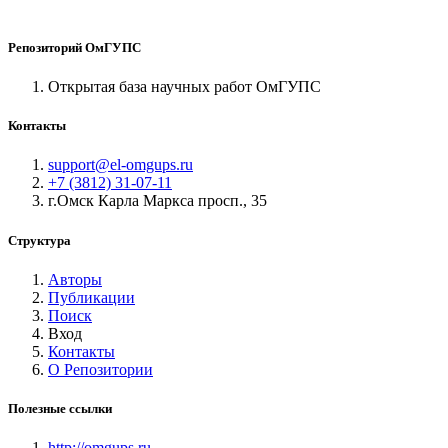
Репозиторий ОмГУПС
Открытая база научных работ ОмГУПС
Контакты
support@el-omgups.ru
+7 (3812) 31-07-11
г.Омск Карла Маркса просп., 35
Структура
Авторы
Публикации
Поиск
Вход
Контакты
О Репозитории
Полезные ссылки
http://omgups.ru