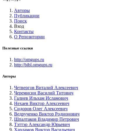
Авторы
Публикации
Поиск
Вход
Контакты
О Репозитории
Полезные ссылки
http://omgups.ru
http://bibl.omgups.ru
Авторы
Четвергов Виталий Алексеевич
Черемисин Василий Титович
Галиев Ильхам Исламович
Нехаев Виктор Алексеевич
Сидоров Олег Алексеевич
Ведрученко Виктор Родионович
Шпалтаков Владимир Петрович
Тэттэр Александр Юрьевич
Харламов Виктор Васильевич