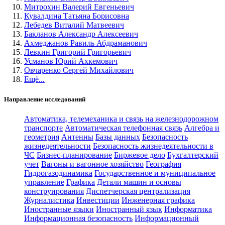
Митрохин Валерий Евгеньевич
Кувалдина Татьяна Борисовна
Лебедев Виталий Матвеевич
Бакланов Александр Алексеевич
Ахмеджанов Равиль Абдраманович
Левкин Григорий Григорьевич
Усманов Юрий Ахкемович
Овчаренко Сергей Михайлович
Ещё...
Направление исследований
Автоматика, телемеханика и связь на железнодорожном
транспорте
Автоматическая телефонная связь
Алгебра и
геометрия
Антенны
Базы данных
Безопасность
жизнедеятельности
Безопасность жизнедеятельности в
ЧС
Бизнес-планирование
Биржевое дело
Бухгалтерский
учет
Вагоны и вагонное хозяйство
География
Гидрогазодинамика
Государственное и муниципальное
управление
Графика
Детали машин и основы
конструирования
Диспетчерская централизация
Журналистика
Инвестиции
Инженерная графика
Иностранные языки
Иностранный язык
Информатика
Информационная безопасность
Информационный