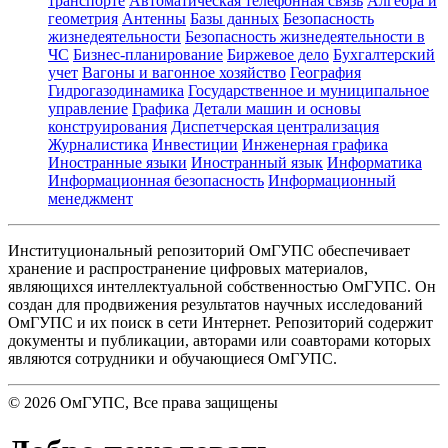
транспорте
Автоматическая телефонная связь
Алгебра и
геометрия
Антенны
Базы данных
Безопасность
жизнедеятельности
Безопасность жизнедеятельности в
ЧС
Бизнес-планирование
Биржевое дело
Бухгалтерский
учет
Вагоны и вагонное хозяйство
География
Гидрогазодинамика
Государственное и муниципальное
управление
Графика
Детали машин и основы
конструирования
Диспетчерская централизация
Журналистика
Инвестиции
Инженерная графика
Иностранные языки
Иностранный язык
Информатика
Информационная безопасность
Информационный
менеджмент
Институциональный репозиторий ОмГУПС обеспечивает
хранение и распространение цифровых материалов,
являющихся интеллектуальной собственностью ОмГУПС. Он
создан для продвижения результатов научных исследований
ОмГУПС и их поиск в сети Интернет. Репозиторий содержит
документы и публикации, авторами или соавторами которых
являются сотрудники и обучающиеся ОмГУПС.
©
2026
ОмГУПС
, Все права защищены