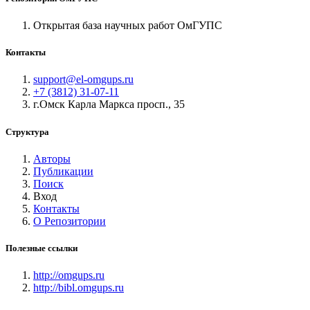
Открытая база научных работ ОмГУПС
Контакты
support@el-omgups.ru
+7 (3812) 31-07-11
г.Омск Карла Маркса просп., 35
Структура
Авторы
Публикации
Поиск
Вход
Контакты
О Репозитории
Полезные ссылки
http://omgups.ru
http://bibl.omgups.ru