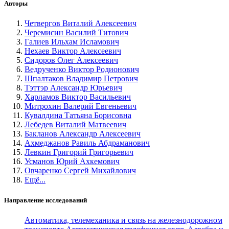
Авторы
Четвергов Виталий Алексеевич
Черемисин Василий Титович
Галиев Ильхам Исламович
Нехаев Виктор Алексеевич
Сидоров Олег Алексеевич
Ведрученко Виктор Родионович
Шпалтаков Владимир Петрович
Тэттэр Александр Юрьевич
Харламов Виктор Васильевич
Митрохин Валерий Евгеньевич
Кувалдина Татьяна Борисовна
Лебедев Виталий Матвеевич
Бакланов Александр Алексеевич
Ахмеджанов Равиль Абдраманович
Левкин Григорий Григорьевич
Усманов Юрий Ахкемович
Овчаренко Сергей Михайлович
Ещё...
Направление исследований
Автоматика, телемеханика и связь на железнодорожном