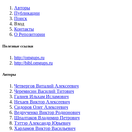
Авторы
Публикации
Поиск
Вход
Контакты
О Репозитории
Полезные ссылки
http://omgups.ru
http://bibl.omgups.ru
Авторы
Четвергов Виталий Алексеевич
Черемисин Василий Титович
Галиев Ильхам Исламович
Нехаев Виктор Алексеевич
Сидоров Олег Алексеевич
Ведрученко Виктор Родионович
Шпалтаков Владимир Петрович
Тэттэр Александр Юрьевич
Харламов Виктор Васильевич