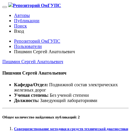
Репозиторий ОмГУПС
Авторы
Публикации
Поиск
Вход
Репозиторий ОмГУПС
Пользователи
Пишмин Сергей Анатольевич
Пишмин Сергей Анатольевич
Пишмин Сергей Анатольевич
Кафедра/Отдел:
Подвижной состав электрических
железных дорог
Ученая степень:
Без ученой степени
Должность:
Заведующий лабораториями
Общее количество найденных публикаций:
2
Совершенствование методики и средств технической диагностики