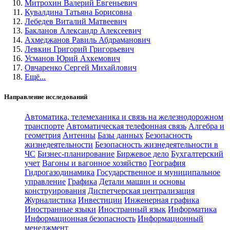
Митрохин Валерий Евгеньевич
Кувалдина Татьяна Борисовна
Лебедев Виталий Матвеевич
Бакланов Александр Алексеевич
Ахмеджанов Равиль Абдраманович
Левкин Григорий Григорьевич
Усманов Юрий Ахкемович
Овчаренко Сергей Михайлович
Ещё...
Направление исследований
Автоматика, телемеханика и связь на железнодорожном
транспорте
Автоматическая телефонная связь
Алгебра и
геометрия
Антенны
Базы данных
Безопасность
жизнедеятельности
Безопасность жизнедеятельности в
ЧС
Бизнес-планирование
Биржевое дело
Бухгалтерский
учет
Вагоны и вагонное хозяйство
География
Гидрогазодинамика
Государственное и муниципальное
управление
Графика
Детали машин и основы
конструирования
Диспетчерская централизация
Журналистика
Инвестиции
Инженерная графика
Иностранные языки
Иностранный язык
Информатика
Информационная безопасность
Информационный
менеджмент