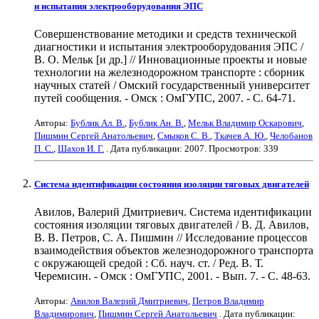
и испытания электрооборудования ЭПС
Совершенствование методики и средств технической
диагностики и испытания электрооборудования ЭПС /
В. О. Мельк [и др.] // Инновационные проекты и новые
технологии на железнодорожном транспорте : сборник
научных статей / Омский государственный университет
путей сообщения. - Омск : ОмГУПС, 2007. - С. 64-71.
Авторы:
Бублик Ал. В.
,
Бублик Ан. В.
,
Мельк Владимир Оскарович
,
Пишмин Сергей Анатольевич
,
Смыков С. В.
,
Ткачев А. Ю.
,
Челобанов
П. С.
,
Шахов И. Г.
. Дата публикации:
2007
. Просмотров: 339
Система идентификации состояния изоляции тяговых двигателей
Авилов, Валерий Дмитриевич. Система идентификации
состояния изоляции тяговых двигателей / В. Д. Авилов,
В. В. Петров, С. А. Пишмин // Исследование процессов
взаимодействия объектов железнодорожного транспорта
с окружающей средой : Сб. науч. ст. / Ред. В. Т.
Черемисин. - Омск : ОмГУПС, 2001. - Вып. 7. - С. 48-63.
Авторы:
Авилов Валерий Дмитриевич
,
Петров Владимир
Владимирович
,
Пишмин Сергей Анатольевич
. Дата публикации: